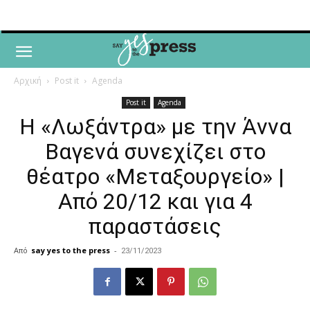
Αρχική
Post it
Agenda
Post it
Agenda
Η «Λωξάντρα» με την Άννα
Βαγενά συνεχίζει στο
θέατρο «Μεταξουργείο» |
Από 20/12 και για 4
παραστάσεις
Από
say yes to the press
-
23/11/2023