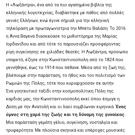
Η «Λωξάντρα», ένα από τα πιο αγαπημένα βιβλία της
ελληνικής λογοτεχνίας, διαβάστηκε με πάθος από πολλές
γενιές Ελλήνων, ενώ έγινε σήριαλ για την ελληνική
τηλεόραση με πρωταγωνίστρια την Μπέτυ Βαλάση. Το 2016
η Άννα Βαγενά διασκεύασε το μυθιστόρημα της Μαρίας
Ιορδανίδου και από τότε το παρουσιάζει προσφέροντας
ρίγη συγκίνησης σε χιλιάδες θεατές. Η Λωξάντρα, πρόσωπο
υπαρκτό, έζησε στην Κωνσταντινούπολη από το 1824 που
γεννήθηκε, έως το 1914 που πέθανε. Μέσα από τη ζωή της,
βλέπουμε στην παράσταση, το ήθος και τον πολιτισμό των
Ρωμιών της Πόλης, τότε που κυριαρχούσαν σε αυτήν.
Ένα γοητευτικό ταξίδι στην κοσμοπολίτικη Πόλη της
καρδιάς μας, την Κωνσταντινούπολη εκεί όπου έσμιγε η
Δύση με την Ανατολή και οι λαοί συμβίωναν ειρηνικά.
Ένας
ύμνος στη χαρά της ζωής και τη δύναμη της γυναίκας.
Μια παράσταση γεμάτη γέλιο, συγκίνηση, νοσταλγία και
τρυφερότητα. Με πλούσια σκηνικά και υπέροχες μουσικές