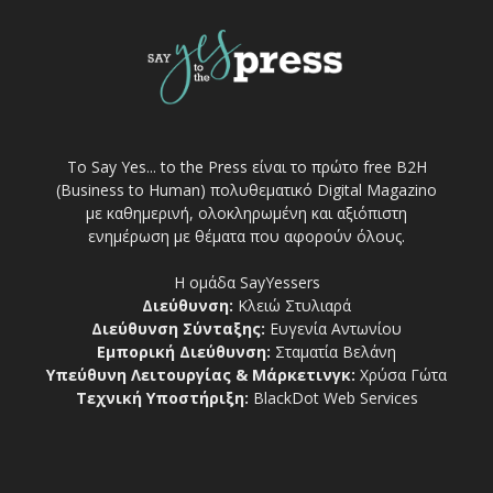
Το Say Yes... to the Press είναι το πρώτο free Β2Η
(Business to Human) πολυθεματικό Digital Magazino
με καθημερινή, ολοκληρωμένη και αξιόπιστη
ενημέρωση με θέματα που αφορούν όλους.
Η ομάδα SayYessers
Διεύθυνση:
Κλειώ Στυλιαρά
Διεύθυνση Σύνταξης:
Ευγενία Αντωνίου
Εμπορική Διεύθυνση:
Σταματία Βελάνη
Υπεύθυνη Λειτουργίας & Μάρκετινγκ:
Χρύσα Γώτα
Τεχνική Υποστήριξη:
BlackDot Web Services