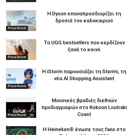
Η Dyson επαναπροσδιορίζει τη
δροσιά του καλοκαιριού
Press Room
Τα UGG bestsellers που κερδίζουν
ξανά το κοινό
Press Room
Η iStorm παρουσιάζει τη Stormi, τη
νέα AI Shopping Assistant
Press Room
Μουσικές βραδιές διεθνών
προδιαγραφών στο Kokoon Loutraki
Coast
Press Room
Η Heineken® ένωσε τους fans στο