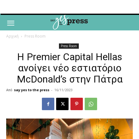
Αρχική
Press Room
Press Room
Η Premier Capital Hellas
ανοίγει νέο εστιατόριο
McDonald’s στην Πάτρα
Από
say yes to the press
-
16/11/2023