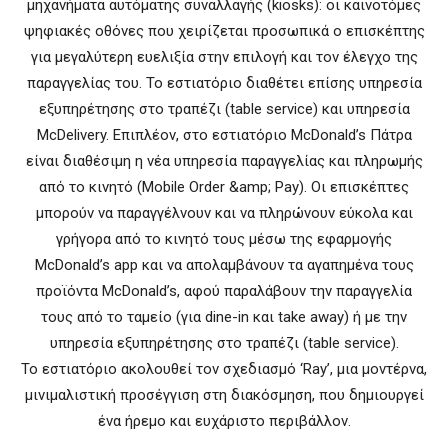
μηχανήματα αυτόματης συναλλαγής (kiosks): οι καινοτόμες
ψηφιακές οθόνες που χειρίζεται προσωπικά ο επισκέπτης
για μεγαλύτερη ευελιξία στην επιλογή και τον έλεγχο της
παραγγελίας του. Το εστιατόριο διαθέτει επίσης υπηρεσία
εξυπηρέτησης στο τραπέζι (table service) και υπηρεσία
McDelivery. Επιπλέον, στο εστιατόριο McDonald’s Πάτρα
είναι διαθέσιμη η νέα υπηρεσία παραγγελίας και πληρωμής
από το κινητό (Mobile Order &amp; Pay). Οι επισκέπτες
μπορούν να παραγγέλνουν και να πληρώνουν εύκολα και
γρήγορα από το κινητό τους μέσω της εφαρμογής
McDonald’s app και να απολαμβάνουν τα αγαπημένα τους
προϊόντα McDonald’s, αφού παραλάβουν την παραγγελία
τους από το ταμείο (για dine-in και take away) ή με την
υπηρεσία εξυπηρέτησης στο τραπέζι (table service).
Το εστιατόριο ακολουθεί τον σχεδιασμό ‘Ray’, μια μοντέρνα,
μινιμαλιστική προσέγγιση στη διακόσμηση, που δημιουργεί
ένα ήρεμο και ευχάριστο περιβάλλον.