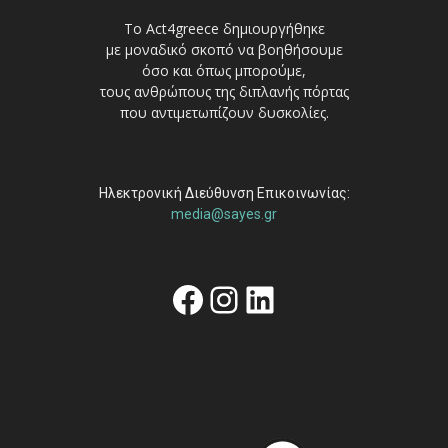
Το Act4greece δημιουργήθηκε
με μοναδικό σκοπό να βοηθήσουμε
όσο και όπως μπορούμε,
τους ανθρώπους της διπλανής πόρτας
που αντιμετωπίζουν δυσκολίες.
Ηλεκτρονική Διεύθυνση Επικοινωνίας:
media@sayes.gr
Facebook
Instagram
Linkedin