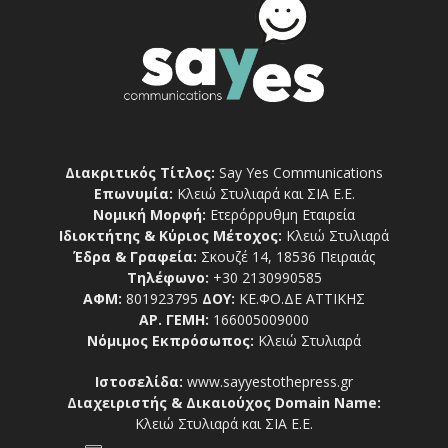
Διακριτικός Τίτλος:
Say Yes Communications
Επωνυμία:
Κλειώ Στυλιαρά και ΣΙΑ Ε.Ε.
Νομική Μορφή:
Ετερόρρυθμη Εταιρεία
Ιδιοκτήτης & Κύριος Μέτοχος:
Κλειώ Στυλιαρά
Έδρα & Γραφεία:
Σκουζέ 14, 18536 Πειραιάς
Τηλέφωνο:
+30 2130990585
ΑΦΜ:
801923795
ΔΟΥ:
ΚΕ.ΦΟ.ΔΕ ΑΤΤΙΚΗΣ
ΑΡ. ΓΕΜΗ:
166005009000
Νόμιμος Εκπρόσωπος:
Κλειώ Στυλιαρά
Ιστοσελίδα:
www.sayyestothepress.gr
Διαχειριστής & Δικαιούχος Domain Name:
Κλειώ Στυλιαρά και ΣΙΑ Ε.Ε.