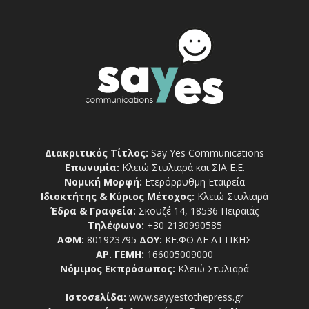
Διακριτικός Τίτλος:
Say Yes Communications
Επωνυμία:
Κλειώ Στυλιαρά και ΣΙΑ Ε.Ε.
Νομική Μορφή:
Ετερόρρυθμη Εταιρεία
Ιδιοκτήτης & Κύριος Μέτοχος:
Κλειώ Στυλιαρά
Έδρα & Γραφεία:
Σκουζέ 14, 18536 Πειραιάς
Τηλέφωνο:
+30 2130990585
ΑΦΜ:
801923795
ΔΟΥ:
ΚΕ.ΦΟ.ΔΕ ΑΤΤΙΚΗΣ
ΑΡ. ΓΕΜΗ:
166005009000
Νόμιμος Εκπρόσωπος:
Κλειώ Στυλιαρά
Ιστοσελίδα:
www.sayyestothepress.gr