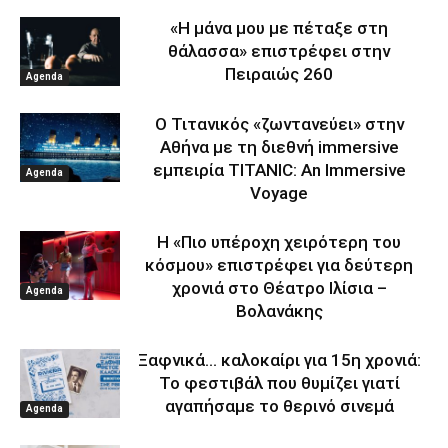
«Η μάνα μου με πέταξε στη
θάλασσα» επιστρέφει στην
Πειραιώς 260
Agenda
Ο Τιτανικός «ζωντανεύει» στην
Αθήνα με τη διεθνή immersive
εμπειρία TITANIC: An Immersive
Agenda
Voyage
Η «Πιο υπέροχη χειρότερη του
κόσμου» επιστρέφει για δεύτερη
χρονιά στο Θέατρο Ιλίσια –
Agenda
Βολανάκης
Ξαφνικά… καλοκαίρι για 15η χρονιά:
Το φεστιβάλ που θυμίζει γιατί
αγαπήσαμε το θερινό σινεμά
Agenda