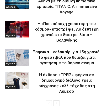
Αθήνα με τη διεθνή immersive
εμπειρία TITANIC: An Immersive
Agenda
Voyage
Η «Πιο υπέροχη χειρότερη του
κόσμου» επιστρέφει για δεύτερη
χρονιά στο Θέατρο Ιλίσια –
Agenda
Βολανάκης
Ξαφνικά… καλοκαίρι για 15η χρονιά:
Το φεστιβάλ που θυμίζει γιατί
αγαπήσαμε το θερινό σινεμά
Agenda
Η έκθεση «ΤΡΕΙΣ» φέρνει σε
δημιουργικό διάλογο τρεις
σύγχρονες καλλιτέχνιδες στη
Agenda
Λεμεσό