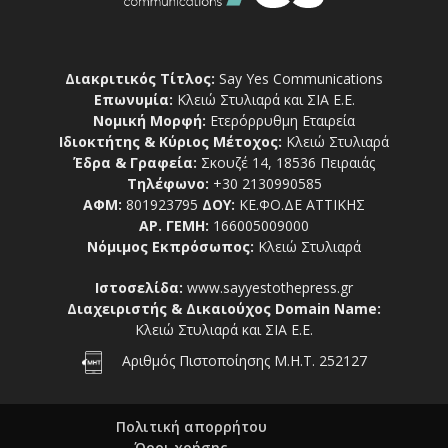
Διακριτικός Τίτλος:
Say Yes Communications
Επωνυμία:
Κλειώ Στυλιαρά και ΣΙΑ Ε.Ε.
Νομική Μορφή:
Ετερόρρυθμη Εταιρεία
Ιδιοκτήτης & Κύριος Μέτοχος:
Κλειώ Στυλιαρά
Έδρα & Γραφεία:
Σκουζέ 14, 18536 Πειραιάς
Τηλέφωνο:
+30 2130990585
ΑΦΜ:
801923795
ΔΟΥ:
ΚΕ.ΦΟ.ΔΕ ΑΤΤΙΚΗΣ
ΑΡ. ΓΕΜΗ:
166005009000
Νόμιμος Εκπρόσωπος:
Κλειώ Στυλιαρά
Ιστοσελίδα:
www.sayyestothepress.gr
Διαχειριστής & Δικαιούχος Domain Name:
Κλειώ Στυλιαρά και ΣΙΑ Ε.Ε.
Αριθμός Πιστοποίησης Μ.Η.Τ. 252127
Πολιτική απορρήτου
Όροι χρήσης