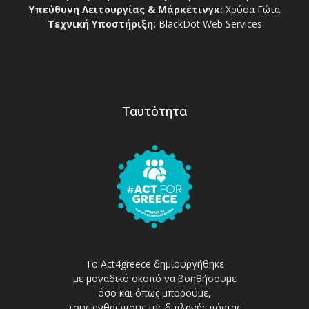
Υπεύθυνη Λειτουργίας & Μάρκετινγκ:
Χρύσα Γώτα
Τεχνική Υποστήριξη:
BlackDot Web Services
Ταυτότητα
Το Act4greece δημιουργήθηκε
με μοναδικό σκοπό να βοηθήσουμε
όσο και όπως μπορούμε,
τους ανθρώπους της διπλανής πόρτας