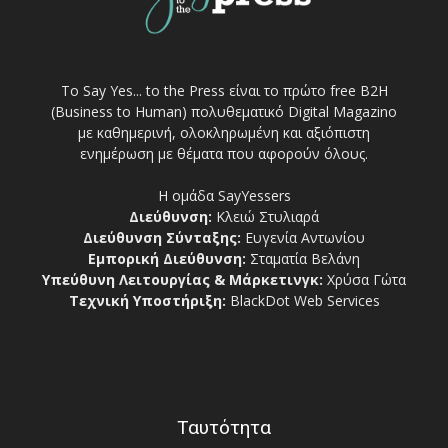
Το Say Yes... to the Press είναι το πρώτο free Β2Η
(Business to Human) πολυθεματικό Digital Magazino
με καθημερινή, ολοκληρωμένη και αξιόπιστη
ενημέρωση με θέματα που αφορούν όλους.
Η ομάδα SayYessers
Διεύθυνση:
Κλειώ Στυλιαρά
Διεύθυνση Σύνταξης:
Ευγενία Αντωνίου
Εμπορική Διεύθυνση:
Σταματία Βελάνη
Υπεύθυνη Λειτουργίας & Μάρκετινγκ:
Χρύσα Γώτα
Τεχνική Υποστήριξη:
BlackDot Web Services
Ταυτότητα