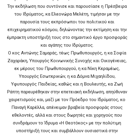
Την εκδήλωση που συντόνισε και παρουσίασε η Πρέσβειρα
του Ιδρύματος, κα Ελεονώρα Μελέτη, τιμήσαν με την
παρουσία τους εκπρόσωποι του πολιτικού και
επιχειρηματικού κόσμου, δηλώνοντας την εκτίμηση και την
έμπρακτη υποστήριξή τους στο σημαντικό έργο προσφοράς
και αγάπης του Ιδρύματος.
Ο κος Αντώνης Σαμαράς, τέως Πρωθυπουργός, η κα Σοφία
Ζαχαράκη, Υπουργός Κοινωνικής Συνοχής και Οικογένειας,
εκ μέρους του Πρωθυπουργού, η κα Νίκη Κεραμέως,
Υπουργός Εσωτερικών, η κα Δόμνα Μιχαηλίδου,
Υφυπουργός Παιδείας, καθώς και η Βουλευτής, κα Ζωή
Ράπτη παρευρέθηκαν στην επετειακή εκδήλωση, απηύθυναν
χαιρετισμούς και, μαζί με τον Πρόεδρο του Ιδρύματος, κο
Παναγή Καρέλλα, απένειμαν βραβεία προσφοράς στους
εθελοντές, αλλά και στους δωρητές και χορηγούς που
συνδράμουν το Ίδρυμα «Η Θεοτόκος» με την πολύτιμη
υποστήριξή τους και συμβάλλουν ουσιαστικά στην