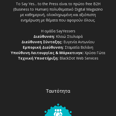
Το Say Yes... to the Press είναι το πρώτο free Β2Η
(Business to Human) πολυθεματικό Digital Magazino
με καθημερινή, ολοκληρωμένη και αξιόπιστη
ενημέρωση με θέματα που αφορούν όλους.
Η ομάδα SayYessers
Διεύθυνση:
Κλειώ Στυλιαρά
Διεύθυνση Σύνταξης:
Ευγενία Αντωνίου
Εμπορική Διεύθυνση:
Σταματία Βελάνη
Υπεύθυνη Λειτουργίας & Μάρκετινγκ:
Χρύσα Γώτα
Τεχνική Υποστήριξη:
BlackDot Web Services
Ταυτότητα