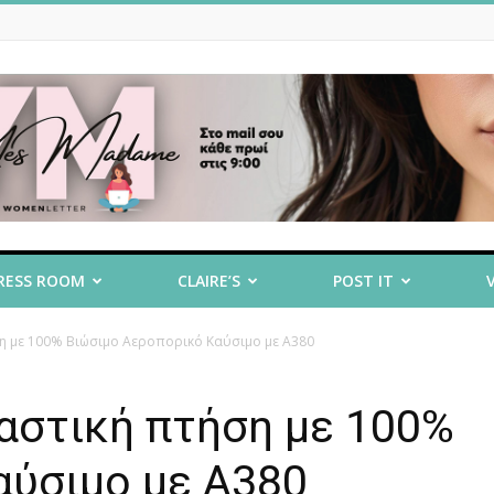
RESS ROOM
CLAIRE’S
POST IT
ση με 100% Βιώσιμο Αεροπορικό Καύσιμο με A380
αστική πτήση με 100%
αύσιμο με A380