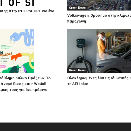
Green News
σης στην INTERSPORT για ένα
Volkswagen: Ορόσημο στην κλιματ
παραγωγή
Green News
άθλημα Καλών Πράξεων: Το
Ολοκληρωμένες λύσεις ιδιωτικής 
ό νερό Βίκος και η We4all
τη ΔΕΗ blue
άμεις τους για ένα πράσινο