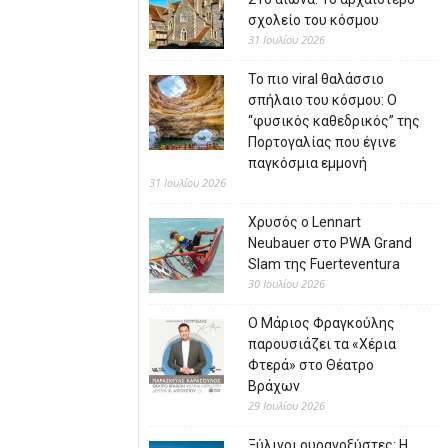
σχολείο του κόσμου
31 Ιουλίου 2026
Το πιο viral θαλάσσιο
σπήλαιο του κόσμου: Ο
“φυσικός καθεδρικός” της
Πορτογαλίας που έγινε
παγκόσμια εμμονή
31 Ιουλίου 2026
Χρυσός ο Lennart
Neubauer στο PWA Grand
Slam της Fuerteventura
30 Ιουλίου 2026
Ο Μάριος Φραγκούλης
παρουσιάζει τα «Χέρια
Φτερά» στο Θέατρο
Βράχων
29 Ιουλίου 2026
Ξύλινοι ουρανοξύστες: Η