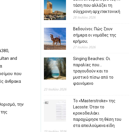
τάση που αλλάζει τη
σύγχρονη αρχιτεκτονική
28 Ιουλίου 2026
Βεδουίνοι: Πώς ζουν
σήμερα οι νομάδες της
ερήμου;
27 Ιουλίου 2026
Α380,
ultan and
Singing Beaches: Οι
παραλίες που…
α
τραγουδούν και το
υσίμου που
μυστικό πίσω από το
ές άνθρακα
φαινόμενο
23 Ιουλίου 2026
Το «Masterstroke» της
θορισμό, την
Lacoste: Όταν το
 της
κροκοδειλάκι
παραχώρησε τη θέση του
στα απειλούμενα είδη
23 Ιουλίου 2026