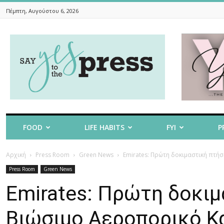
Πέμπτη, Αυγούστου 6, 2026
Say
Yes
To
The
Press
FOOD
LIFE HABITS
FYI
P
Αρχική
Press Room
Green News
Emirates: Πρώτη δοκιμαστική πτή
Press Room
Green News
Emirates: Πρώτη δοκιμ
Βιώσιμο Αεροπορικό Κ