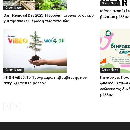
Green News
Green News
Μήνας ανακύκλω
Dam Removal Day 2025: Η Ευρώπη ανοίγει το δρόμο
βιώσιμο μέλλον
για την απελευθέρωση των ποταμών
Green News
Green News
ΗΡΩΝ ViBES: Το Πρόγραμμα επιβράβευσης που
Παγκόσμιο Πρωτ
στηρίζει το περιβάλλον
φυσικό μεταλλικ
ενώνουν τις δυν
μέλλον!