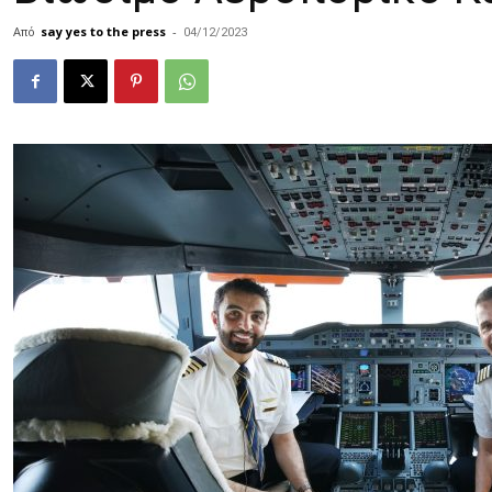
Από
say yes to the press
-
04/12/2023