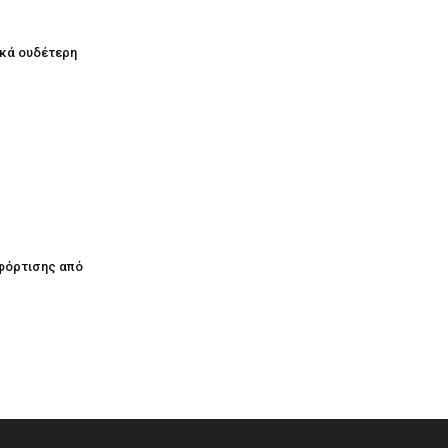
ικά ουδέτερη
φόρτισης από