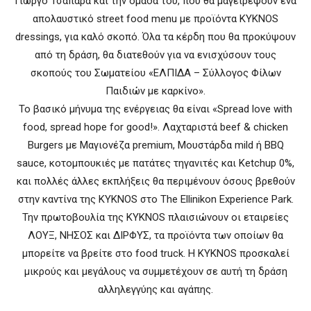
Γιώργο Τσαπάρα και την ομάδα του, που θα μαγειρέψουν ένα
απολαυστικό street food menu με προϊόντα KYKNOS
dressings, για καλό σκοπό. Όλα τα κέρδη που θα προκύψουν
από τη δράση, θα διατεθούν για να ενισχύσουν τους
σκοπούς του Σωματείου «ΕΛΠΙΔΑ – Σύλλογος Φίλων
Παιδιών με καρκίνο».
To βασικό μήνυμα της ενέργειας θα είναι «Spread love with
food, spread hope for good!». Λαχταριστά beef & chicken
Burgers με Μαγιονέζα premium, Μουστάρδα mild ή BBQ
sauce, κοτομπουκιές με πατάτες τηγανιτές και Κetchup 0%,
και πολλές άλλες εκπλήξεις θα περιμένουν όσους βρεθούν
στην καντίνα της KYKNOS στο The Ellinikon Experience Park.
Την πρωτοβουλία της KYKNOS πλαισιώνουν οι εταιρείες
ΛΟΥΞ, ΝΗΣΟΣ και ΔΙΡΦΥΣ, τα προϊόντα των οποίων θα
μπορείτε να βρείτε στο food truck. Η KYKNOS προσκαλεί
μικρούς και μεγάλους να συμμετέχουν σε αυτή τη δράση
αλληλεγγύης και αγάπης.