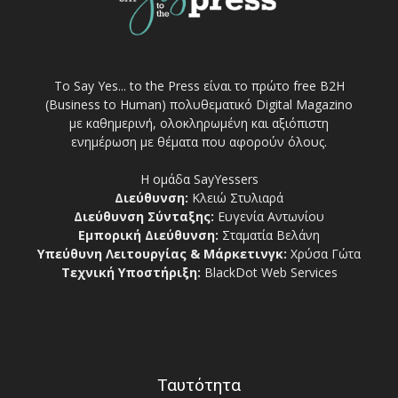
Το Say Yes... to the Press είναι το πρώτο free Β2Η
(Business to Human) πολυθεματικό Digital Magazino
με καθημερινή, ολοκληρωμένη και αξιόπιστη
ενημέρωση με θέματα που αφορούν όλους.
Η ομάδα SayYessers
Διεύθυνση:
Κλειώ Στυλιαρά
Διεύθυνση Σύνταξης:
Ευγενία Αντωνίου
Εμπορική Διεύθυνση:
Σταματία Βελάνη
Υπεύθυνη Λειτουργίας & Μάρκετινγκ:
Χρύσα Γώτα
Τεχνική Υποστήριξη:
BlackDot Web Services
Ταυτότητα