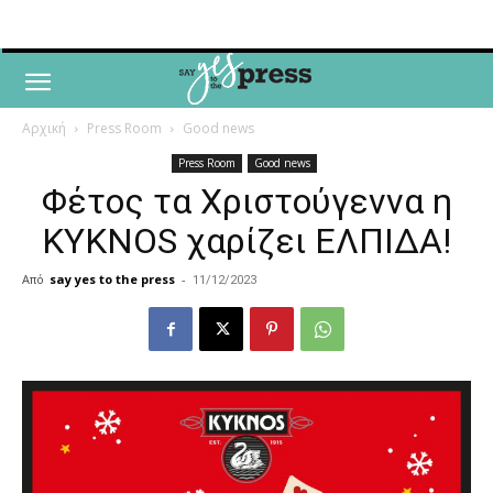
Αρχική
Press Room
Good news
Press Room
Good news
Φέτος τα Χριστούγεννα η
KYKNOS χαρίζει ΕΛΠΙΔΑ!
Από
say yes to the press
-
11/12/2023