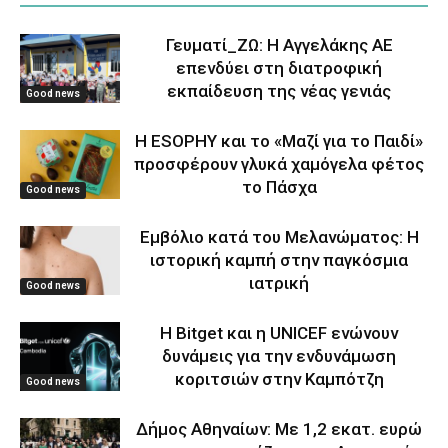
Γευματί_ΖΩ: Η Αγγελάκης ΑΕ
επενδύει στη διατροφική
εκπαίδευση της νέας γενιάς
Good news
Η ESOPHY και το «Μαζί για το Παιδί»
προσφέρουν γλυκά χαμόγελα φέτος
το Πάσχα
Good news
Εμβόλιο κατά του Μελανώματος: Η
ιστορική καμπή στην παγκόσμια
ιατρική
Good news
Η Bitget και η UNICEF ενώνουν
δυνάμεις για την ενδυνάμωση
κοριτσιών στην Καμπότζη
Good news
Δήμος Αθηναίων: Με 1,2 εκατ. ευρώ