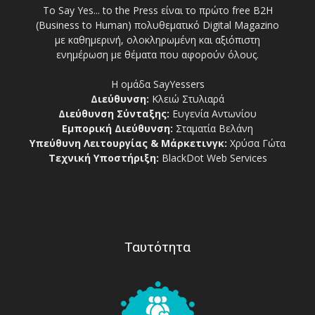
Το Say Yes... to the Press είναι το πρώτο free Β2Η
(Business to Human) πολυθεματικό Digital Magazino
με καθημερινή, ολοκληρωμένη και αξιόπιστη
ενημέρωση με θέματα που αφορούν όλους.
Η ομάδα SayYessers
Διεύθυνση:
Κλειώ Στυλιαρά
Διεύθυνση Σύνταξης:
Ευγενία Αντωνίου
Εμπορική Διεύθυνση:
Σταματία Βελάνη
Υπεύθυνη Λειτουργίας & Μάρκετινγκ:
Χρύσα Γώτα
Τεχνική Υποστήριξη:
BlackDot Web Services
Ταυτότητα