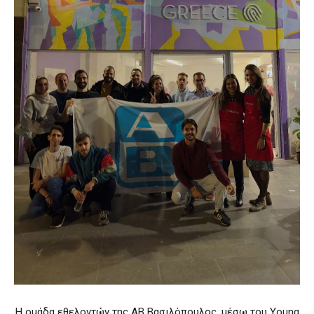
Η ομάδα εθελοντών της ΑΒ Βασιλόπουλος, μέσω του Young