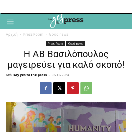
Αρχική
Press Room
Good news
Press Room
Good news
Η ΑΒ Βασιλόπουλος
μαγειρεύει για καλό σκοπό!
Από
say yes to the press
-
06/12/2023