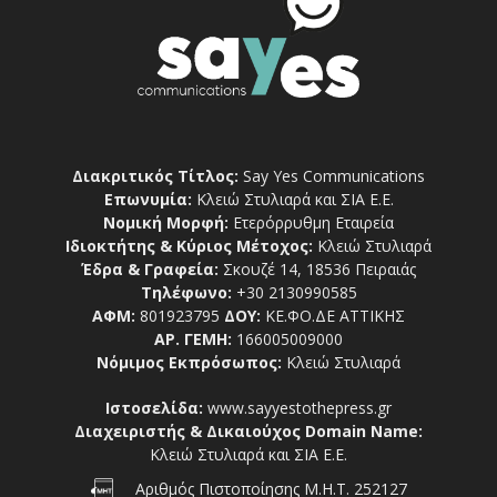
Διακριτικός Τίτλος:
Say Yes Communications
Επωνυμία:
Κλειώ Στυλιαρά και ΣΙΑ Ε.Ε.
Νομική Μορφή:
Ετερόρρυθμη Εταιρεία
Ιδιοκτήτης & Κύριος Μέτοχος:
Κλειώ Στυλιαρά
Έδρα & Γραφεία:
Σκουζέ 14, 18536 Πειραιάς
Τηλέφωνο:
+30 2130990585
ΑΦΜ:
801923795
ΔΟΥ:
ΚΕ.ΦΟ.ΔΕ ΑΤΤΙΚΗΣ
ΑΡ. ΓΕΜΗ:
166005009000
Νόμιμος Εκπρόσωπος:
Κλειώ Στυλιαρά
Ιστοσελίδα:
www.sayyestothepress.gr
Διαχειριστής & Δικαιούχος Domain Name:
Κλειώ Στυλιαρά και ΣΙΑ Ε.Ε.
Αριθμός Πιστοποίησης Μ.Η.Τ. 252127