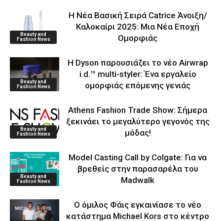
Η Νέα Βασική Σειρά Catrice Άνοιξη/
Καλοκαίρι 2025: Μια Νέα Εποχή
Beauty and
Ομορφιάς
Fashion News
Η Dyson παρουσιάζει το νέο Airwrap
i.d.™ multi-styler: Ένα εργαλείο
Beauty and
ομορφιάς επόμενης γενιάς
Fashion News
Athens Fashion Trade Show: Σήμερα
ξεκινάει το μεγαλύτερο γεγονός της
Beauty and
μόδας!
Fashion News
Model Casting Call by Colgate: Για να
βρεθείς στην παρασαρέλα του
Beauty and
Μadwalk
Fashion News
O όμιλος Φάις εγκαινίασε το νέο
κατάστημα Michael Kors στο κέντρο