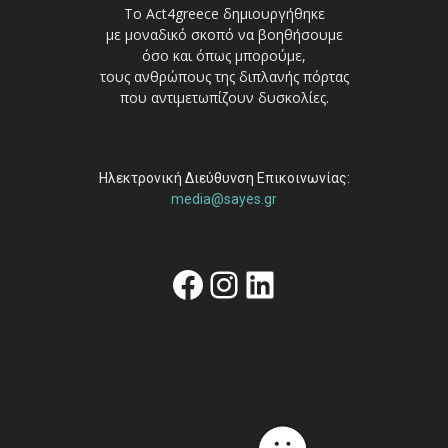
Το Act4greece δημιουργήθηκε
με μοναδικό σκοπό να βοηθήσουμε
όσο και όπως μπορούμε,
τους ανθρώπους της διπλανής πόρτας
που αντιμετωπίζουν δυσκολίες.
Ηλεκτρονική Διεύθυνση Επικοινωνίας:
media@sayes.gr
Facebook
Instagram
Linkedin