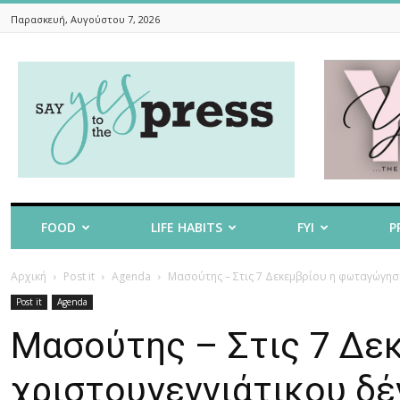
Παρασκευή, Αυγούστου 7, 2026
Say
Yes
To
The
Press
FOOD
LIFE HABITS
FYI
P
Αρχική
Post it
Agenda
Μασούτης – Στις 7 Δεκεμβρίου η φωταγώγηση
Post it
Agenda
Μασούτης – Στις 7 Δε
χριστουγεννιάτικου δέ