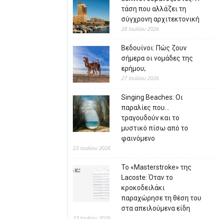
τάση που αλλάζει τη
σύγχρονη αρχιτεκτονική
28 Ιουλίου 2026
Βεδουίνοι: Πώς ζουν
σήμερα οι νομάδες της
ερήμου;
27 Ιουλίου 2026
Singing Beaches: Οι
παραλίες που…
τραγουδούν και το
μυστικό πίσω από το
φαινόμενο
23 Ιουλίου 2026
Το «Masterstroke» της
Lacoste: Όταν το
κροκοδειλάκι
παραχώρησε τη θέση του
στα απειλούμενα είδη
23 Ιουλίου 2026