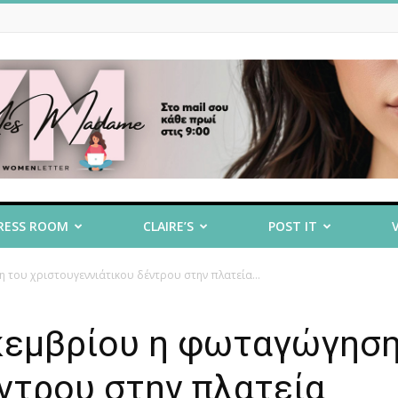
RESS ROOM
CLAIRE’S
POST IT
 του χριστουγεννιάτικου δέντρου στην πλατεία...
κεμβρίου η φωταγώγηση
ντρου στην πλατεία