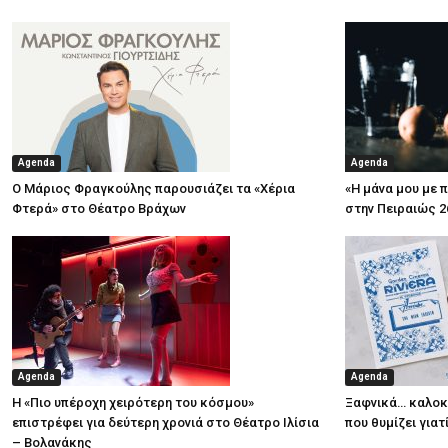
Agenda
Agenda
Ο Μάριος Φραγκούλης παρουσιάζει τα «Χέρια
«Η μάνα μου με 
Φτερά» στο Θέατρο Βράχων
στην Πειραιώς 2
Agenda
Agenda
Η «Πιο υπέροχη χειρότερη του κόσμου»
Ξαφνικά… καλοκα
επιστρέφει για δεύτερη χρονιά στο Θέατρο Ιλίσια
που θυμίζει για
– Βολανάκης