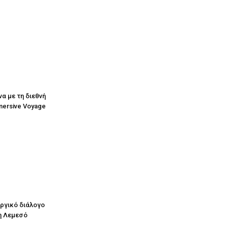
να με τη διεθνή
mersive Voyage
υργικό διάλογο
η Λεμεσό