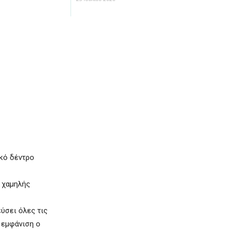
ικό δέντρο
α χαμηλής
ύσει όλες τις
t εμφάνιση o