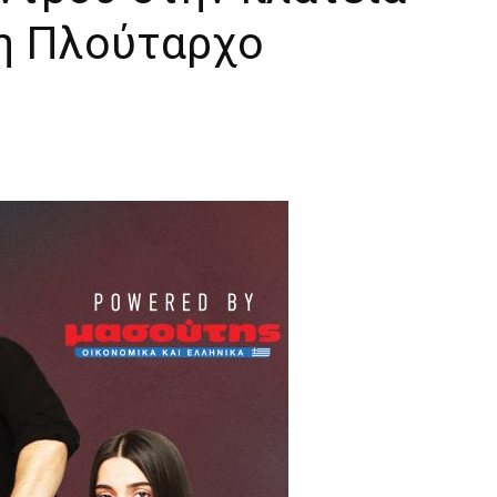
νη Πλούταρχο