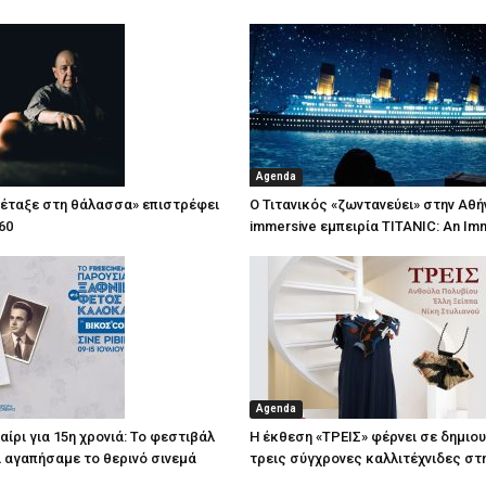
Agenda
πέταξε στη θάλασσα» επιστρέφει
Ο Τιτανικός «ζωντανεύει» στην Αθή
60
immersive εμπειρία TITANIC: An Im
Agenda
ίρι για 15η χρονιά: Το φεστιβάλ
Η έκθεση «ΤΡΕΙΣ» φέρνει σε δημιο
τί αγαπήσαμε το θερινό σινεμά
τρεις σύγχρονες καλλιτέχνιδες στ