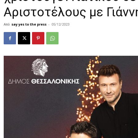
Αριστοτέλους με Γιάν
Από
say yes to the press
-
05/12/2023