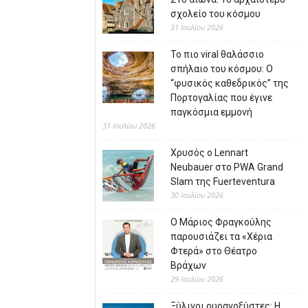
σχολείο του κόσμου
31 Ιουλίου 2026
Το πιο viral θαλάσσιο
σπήλαιο του κόσμου: Ο
“φυσικός καθεδρικός” της
Πορτογαλίας που έγινε
παγκόσμια εμμονή
31 Ιουλίου 2026
Χρυσός ο Lennart
Neubauer στο PWA Grand
Slam της Fuerteventura
30 Ιουλίου 2026
Ο Μάριος Φραγκούλης
παρουσιάζει τα «Χέρια
Φτερά» στο Θέατρο
Βράχων
29 Ιουλίου 2026
Ξύλινοι ουρανοξύστες: Η