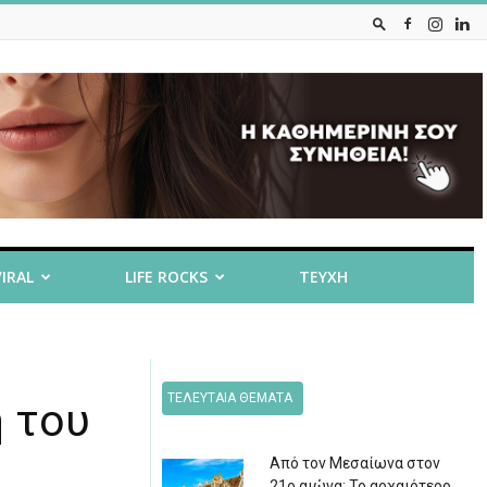
VIRAL
LIFE ROCKS
ΤΕΥΧΗ
ΤΕΛΕΥΤΑΙΑ ΘΕΜΑΤΑ
 του
Από τον Μεσαίωνα στον
21ο αιώνα: Το αρχαιότερο