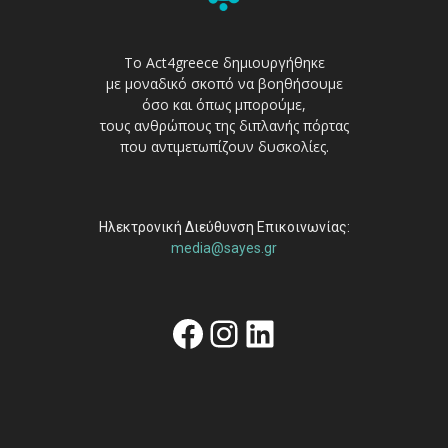
Το Act4greece δημιουργήθηκε
με μοναδικό σκοπό να βοηθήσουμε
όσο και όπως μπορούμε,
τους ανθρώπους της διπλανής πόρτας
που αντιμετωπίζουν δυσκολίες.
Ηλεκτρονική Διεύθυνση Επικοινωνίας:
media@sayes.gr
Facebook
Instagram
Linkedin