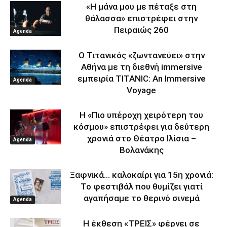
«Η μάνα μου με πέταξε στη
θάλασσα» επιστρέφει στην
Πειραιώς 260
Agenda
Ο Τιτανικός «ζωντανεύει» στην
Αθήνα με τη διεθνή immersive
εμπειρία TITANIC: An Immersive
Agenda
Voyage
Η «Πιο υπέροχη χειρότερη του
κόσμου» επιστρέφει για δεύτερη
χρονιά στο Θέατρο Ιλίσια –
Agenda
Βολανάκης
Ξαφνικά… καλοκαίρι για 15η χρονιά:
Το φεστιβάλ που θυμίζει γιατί
αγαπήσαμε το θερινό σινεμά
Agenda
Η έκθεση «ΤΡΕΙΣ» φέρνει σε