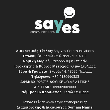
Διακριτικός Τίτλος:
Say Yes Communications
Επωνυμία:
Κλειώ Στυλιαρά και ΣΙΑ Ε.Ε.
Νομική Μορφή:
Ετερόρρυθμη Εταιρεία
Ιδιοκτήτης & Κύριος Μέτοχος:
Κλειώ Στυλιαρά
Έδρα & Γραφεία:
Σκουζέ 14, 18536 Πειραιάς
Τηλέφωνο:
+30 2130990585
ΑΦΜ:
801923795
ΔΟΥ:
ΚΕ.ΦΟ.ΔΕ ΑΤΤΙΚΗΣ
ΑΡ. ΓΕΜΗ:
166005009000
Νόμιμος Εκπρόσωπος:
Κλειώ Στυλιαρά
Ιστοσελίδα:
www.sayyestothepress.gr
Διαχειριστής & Δικαιούχος Domain Name: