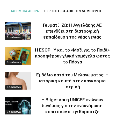
ΠΑΡΟΜΟΙΑ ΑΡΘΡΑ
ΠΕΡΙΣΣΟΤΕΡΑ ΑΠΟ ΤΟΝ ΔΗΜΙΟΥΡΓΟ
Γευματί_ΖΩ: Η Αγγελάκης ΑΕ
επενδύει στη διατροφική
εκπαίδευση της νέας γενιάς
Good news
Η ESOPHY και το «Μαζί για το Παιδί»
προσφέρουν γλυκά χαμόγελα φέτος
το Πάσχα
Good news
Εμβόλιο κατά του Μελανώματος: Η
ιστορική καμπή στην παγκόσμια
ιατρική
Good news
Η Bitget και η UNICEF ενώνουν
δυνάμεις για την ενδυνάμωση
κοριτσιών στην Καμπότζη
Good news