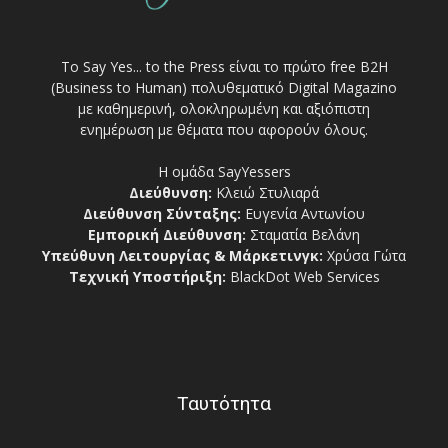
Το Say Yes... to the Press είναι το πρώτο free Β2Η
(Business to Human) πολυθεματικό Digital Magazino
με καθημερινή, ολοκληρωμένη και αξιόπιστη
ενημέρωση με θέματα που αφορούν όλους.
Η ομάδα SayYessers
Διεύθυνση:
Κλειώ Στυλιαρά
Διεύθυνση Σύνταξης:
Ευγενία Αντωνίου
Εμπορική Διεύθυνση:
Σταματία Βελάνη
Υπεύθυνη Λειτουργίας & Μάρκετινγκ:
Χρύσα Γώτα
Τεχνική Υποστήριξη:
BlackDot Web Services
Ταυτότητα