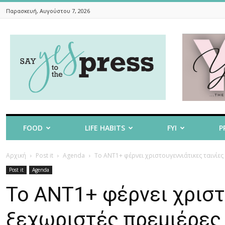
Παρασκευή, Αυγούστου 7, 2026
Say
Yes
To
The
Press
FOOD
LIFE HABITS
FYI
P
Αρχική
Post it
Agenda
Το ΑΝΤ1+ φέρνει χριστουγεννιάτικες ταινίες
Post it
Agenda
Το ΑΝΤ1+ φέρνει χριστ
ξεχωριστές πρεμιέρες 