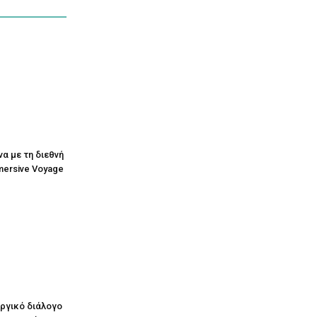
να με τη διεθνή
mersive Voyage
υργικό διάλογο