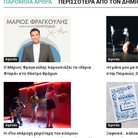
ΠΑΡΟΜΟΙΑ ΑΡΘΡΑ
ΠΕΡΙΣΣΟΤΕΡΑ ΑΠΟ ΤΟΝ ΔΗΜΙ
Agenda
Agenda
Ο Μάριος Φραγκούλης παρουσιάζει τα «Χέρια
«Η μάνα μου με 
Φτερά» στο Θέατρο Βράχων
στην Πειραιώς 2
Agenda
Agenda
Η «Πιο υπέροχη χειρότερη του κόσμου»
Ξαφνικά… καλοκα