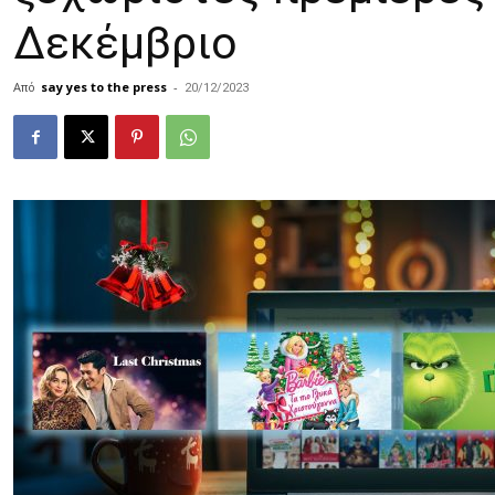
Δεκέμβριο
Από
say yes to the press
-
20/12/2023