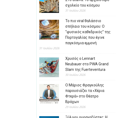
σχολείο του κόσμου
31 Ιουλίου 2026
Το πιο viral θαλάσσιο
σπήλαιο του κόσμου: Ο
“φυσικός καθεδρικός” της
Πορτογαλίας που έγινε
παγκόσμια εμμονή
31 Ιουλίου 2026
Χρυσός ο Lennart
Neubauer στο PWA Grand
Slam της Fuerteventura
30 Ιουλίου 2026
Ο Μάριος Φραγκούλης
παρουσιάζει τα «Χέρια
Φτερά» στο Θέατρο
Βράχων
29 Ιουλίου 2026
Ξύλινοι ουρανοξύστες: Η