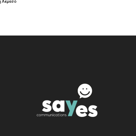
η Λεμεσό