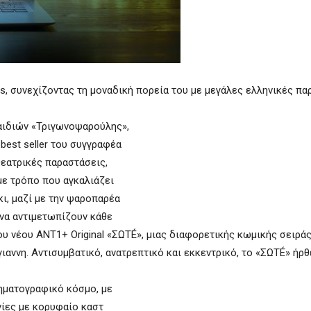
s, συνεχίζοντας τη μοναδική πορεία του με μεγάλες ελληνικές π
αιδιών «Τριγωνοψαρούλης»,
best seller του συγγραφέα
θεατρικές παραστάσεις,
με τρόπο που αγκαλιάζει
ι, μαζί με την ψαροπαρέα
 να αντιμετωπίζουν κάθε
υ νέου ΑΝΤ1+ Original «ΣΩΤÉ», μιας διαφορετικής κωμικής σειρά
ννη. Αντισυμβατικό, ανατρεπτικό και εκκεντρικό, το «ΣΩΤÉ» ήρθε
νηματογραφικό κόσμο, με
ινίες με κορυφαίο καστ