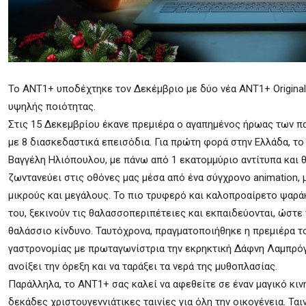
To ANT1+ υποδέχτηκε τον Δεκέμβριο με δύο νέα ΑΝΤ1+ Original
υψηλής ποιότητας.
Στις 15 Δεκεμβρίου έκανε πρεμιέρα ο αγαπημένος ήρωας των π
με 8 διασκεδαστικά επεισόδια. Για πρώτη φορά στην Ελλάδα, το 
Βαγγέλη Ηλιόπουλου, με πάνω από 1 εκατομμύριο αντίτυπα και 
ζωντανεύει στις οθόνες μας μέσα από ένα σύγχρονο animation, 
μικρούς και μεγάλους. Το πιο τρυφερό και καλοπροαίρετο ψαράκ
του, ξεκινούν τις θαλασσοπεριπέτειες και εκπαιδεύονται, ώστε
θαλάσσιο κίνδυνο. Ταυτόχρονα, πραγματοποιήθηκε η πρεμιέρα το
γαστρονομίας με πρωταγωνίστρια την εκρηκτική Δάφνη Λαμπρόγια
ανοίξει την όρεξη και να ταράξει τα νερά της μυθοπλασίας.
Παράλληλα, το ΑΝΤ1+ σας καλεί να αφεθείτε σε έναν μαγικό κι
δεκάδες χριστουγεννιάτικες ταινίες για όλη την οικογένεια. Τα