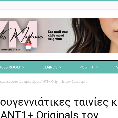
RESS ROOM
CLAIRE’S
POST IT
 και ξεχωριστές πρεμιέρες ANT1+ Originals τον Δεκέμβριο
ουγεννιάτικες ταινίες κ
ANT1+ Originals τον