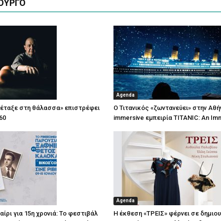
ΟΥΡΓΟ
Agenda
πέταξε στη θάλασσα» επιστρέφει
Ο Τιτανικός «ζωντανεύει» στην Αθή
60
immersive εμπειρία TITANIC: An Im
Agenda
ίρι για 15η χρονιά: Το φεστιβάλ
Η έκθεση «ΤΡΕΙΣ» φέρνει σε δημιο