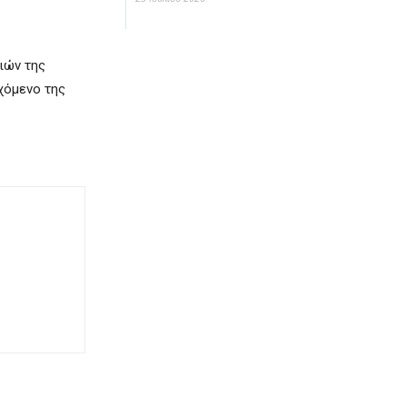
νιών της
εχόμενο της