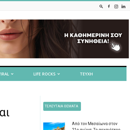
VIRAL
LIFE ROCKS
ΤΕΥΧΗ
ΤΕΛΕΥΤΑΙΑ ΘΕΜΑΤΑ
αι
Από τον Μεσαίωνα στον
21ο αιώνα: Το αρχαιότερο