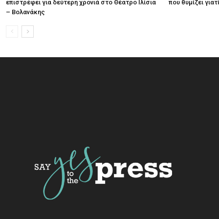
επιστρέφει για δεύτερη χρονιά στο Θέατρο Ιλίσια
που θυμίζει για
– Βολανάκης