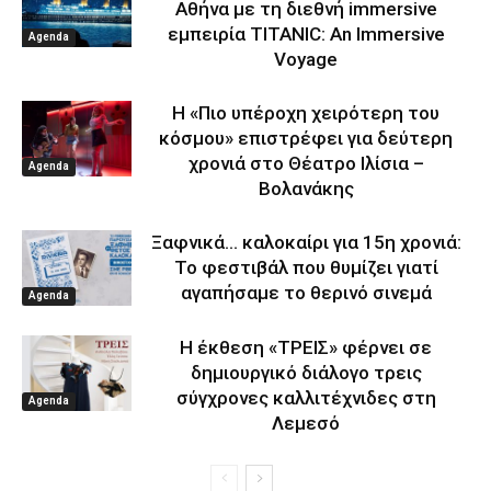
Αθήνα με τη διεθνή immersive
εμπειρία TITANIC: An Immersive
Agenda
Voyage
Η «Πιο υπέροχη χειρότερη του
κόσμου» επιστρέφει για δεύτερη
χρονιά στο Θέατρο Ιλίσια –
Agenda
Βολανάκης
Ξαφνικά… καλοκαίρι για 15η χρονιά:
Το φεστιβάλ που θυμίζει γιατί
αγαπήσαμε το θερινό σινεμά
Agenda
Η έκθεση «ΤΡΕΙΣ» φέρνει σε
δημιουργικό διάλογο τρεις
σύγχρονες καλλιτέχνιδες στη
Agenda
Λεμεσό