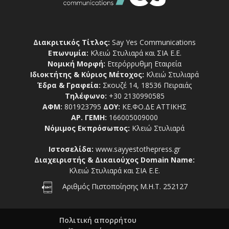
Διακριτικός Τίτλος:
Say Yes Communications
Επωνυμία:
Κλειώ Στυλιαρά και ΣΙΑ Ε.Ε.
Νομική Μορφή:
Ετερόρρυθμη Εταιρεία
Ιδιοκτήτης & Κύριος Μέτοχος:
Κλειώ Στυλιαρά
Έδρα & Γραφεία:
Σκουζέ 14, 18536 Πειραιάς
Τηλέφωνο:
+30 2130990585
ΑΦΜ:
801923795
ΔΟΥ:
ΚΕ.ΦΟ.ΔΕ ΑΤΤΙΚΗΣ
ΑΡ. ΓΕΜΗ:
166005009000
Νόμιμος Εκπρόσωπος:
Κλειώ Στυλιαρά
Ιστοσελίδα:
www.sayyestothepress.gr
Διαχειριστής & Δικαιούχος Domain Name:
Κλειώ Στυλιαρά και ΣΙΑ Ε.Ε.
Αριθμός Πιστοποίησης Μ.Η.Τ. 252127
Πολιτική απορρήτου