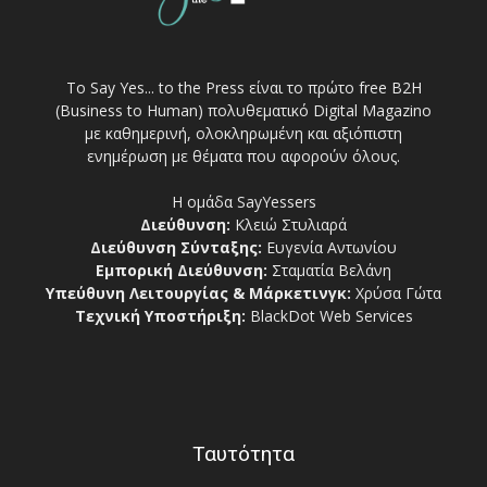
Το Say Yes... to the Press είναι το πρώτο free Β2Η
(Business to Human) πολυθεματικό Digital Magazino
με καθημερινή, ολοκληρωμένη και αξιόπιστη
ενημέρωση με θέματα που αφορούν όλους.
Η ομάδα SayYessers
Διεύθυνση:
Κλειώ Στυλιαρά
Διεύθυνση Σύνταξης:
Ευγενία Αντωνίου
Εμπορική Διεύθυνση:
Σταματία Βελάνη
Υπεύθυνη Λειτουργίας & Μάρκετινγκ:
Χρύσα Γώτα
Τεχνική Υποστήριξη:
BlackDot Web Services
Ταυτότητα