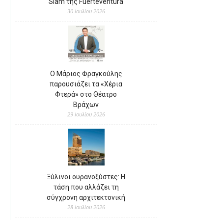
Slam της Fuerteventura
30 Ιουλίου 2026
Ο Μάριος Φραγκούλης
παρουσιάζει τα «Χέρια
Φτερά» στο Θέατρο
Βράχων
29 Ιουλίου 2026
Ξύλινοι ουρανοξύστες: Η
τάση που αλλάζει τη
σύγχρονη αρχιτεκτονική
28 Ιουλίου 2026