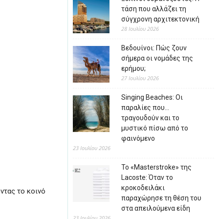
τάση που αλλάζει τη
σύγχρονη αρχιτεκτονική
28 Ιουλίου 2026
Βεδουίνοι: Πώς ζουν
σήμερα οι νομάδες της
ερήμου;
27 Ιουλίου 2026
Singing Beaches: Οι
παραλίες που…
τραγουδούν και το
μυστικό πίσω από το
φαινόμενο
23 Ιουλίου 2026
Το «Masterstroke» της
Lacoste: Όταν το
κροκοδειλάκι
ντας το κοινό
παραχώρησε τη θέση του
στα απειλούμενα είδη
23 Ιουλίου 2026