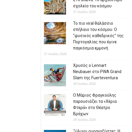
σχολείο του κόσμου
31 Ιουλίου 2026
Το πιο viral θαλάσσιο
σπήλαιο του κόσμου: Ο
“φυσικός καθεδρικός” της
Πορτογαλίας που έγινε
παγκόσμια εμμονή
31 Ιουλίου 2026
Χρυσός ο Lennart
Neubauer στο PWA Grand
Slam της Fuerteventura
30 Ιουλίου 2026
Ο Μάριος Φραγκούλης
παρουσιάζει τα «Χέρια
Φτερά» στο Θέατρο
Βράχων
29 Ιουλίου 2026
Ξύλινοι ουρανοξύστες: Η