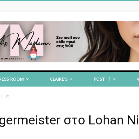
RESS ROOM
CLAIRE’S
POST IT
 Club
germeister στο Lohan N