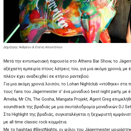
Δημήτρης Ανδρέου & Ελένη Αποστόλου
Μετά την εντυπωσιακή παρουσία στο Athens Bar Show, το Jägerm
αξέχαστη εμπειρία στους λάτρεις του, για μια ακόμα χρονιά, με 
πλέον έχει αναδειχθεί σε ετήσιο ραντεβού.
Για μια ακόμη χρονιά λοιπόν, το Lohan Nightclub «ντύθηκε» στα
τους fans του Jägermeister σ’ ένα μοναδικό best night party, με 
Amelia, Mr Chi, The Gosha, Mangata Projekt, Agent Greg επιμελή
soundtrack της βραδιάς με μια σκυταλοδρομία μοναδικών DJ Set
Στα Highlight της βραδιάς, συγκαταλέγεται η ξεχωριστή εμφάνι
με all time classic rock κομμάτια.
Με το hashtag #BestNights, οι φίλοι του Jägermeister μοιράστη