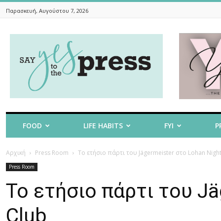
Παρασκευή, Αυγούστου 7, 2026
Say
Yes
To
The
Press
FOOD
LIFE HABITS
FYI
P
Αρχική
Press Room
Το ετήσιο πάρτι του Jägermeister στο Lohan Night
Press Room
Το ετήσιο πάρτι του Jä
Club