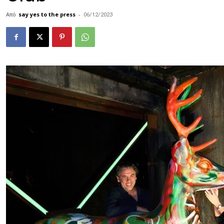
Από
say yes to the press
-
06/12/2023