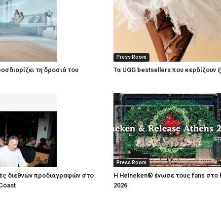
Press Room
οσδιορίζει τη δροσιά του
Τα UGG bestsellers που κερδίζουν 
Press Room
ές διεθνών προδιαγραφών στο
Η Heineken® ένωσε τους fans στο 
Coast
2026