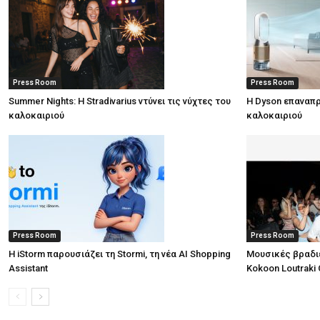
Press Room
Press Room
Summer Nights: Η Stradivarius ντύνει τις νύχτες του
Η Dyson επαναπρ
καλοκαιριού
καλοκαιριού
Press Room
Press Room
Η iStorm παρουσιάζει τη Stormi, τη νέα AI Shopping
Μουσικές βραδι
Assistant
Kokoon Loutraki 