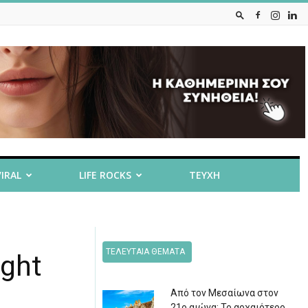
VIRAL
LIFE ROCKS
ΤΕΥΧΗ
ΤΕΛΕΥΤΑΙΑ ΘΕΜΑΤΑ
ight
Από τον Μεσαίωνα στον
21ο αιώνα: Το αρχαιότερο