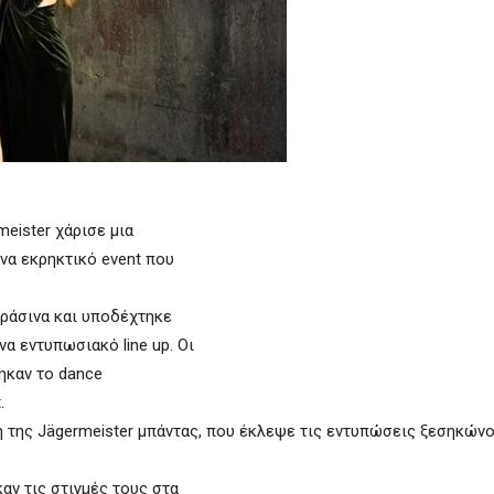
eister χάρισε μια
ένα εκρηκτικό event που
 πράσινα και υποδέχτηκε
ένα εντυπωσιακό line up. Οι
θηκαν το dance
.
ση της Jägermeister μπάντας, που έκλεψε τις εντυπώσεις ξεσηκώνο
καν τις στιγμές τους στα