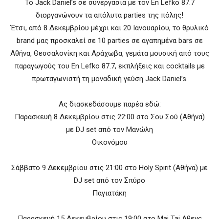
Το Jack Daniel’s σε συνεργασία με τον En Lefko 87.7
διοργανώνουν τα απόλυτα parties της πόλης!
Έτσι, από 8 Δεκεμβρίου μέχρι και 20 Ιανουαρίου, το θρυλικό
brand μας προσκαλεί σε 10 parties σε αγαπημένα bars σε
Αθήνα, Θεσσαλονίκη και Αράχωβα, γεμάτα μουσική από τους
παραγωγούς του En Lefko 87.7, εκπλήξεις και cocktails με
πρωταγωνιστή τη μοναδική γεύση Jack Daniel’s.
Ας διασκεδάσουμε παρέα εδώ:
Παρασκευή 8 Δεκεμβρίου στις 22:00 στο Σου Σού (Αθήνα)
με DJ set από τον Μανώλη
Οικονόμου
Σάββατο 9 Δεκεμβρίου στις 21:00 στο Holy Spirit (Αθήνα) με
DJ set από τον Σπύρο
Παγιατάκη
Παρασκευή 15 Δεκεμβρίου στις 19:00 στο Mai Tai Αθενς