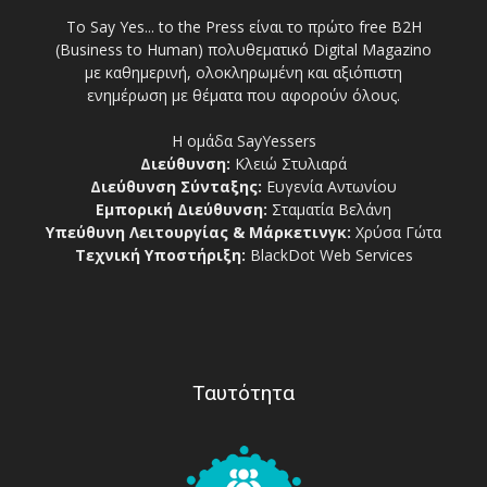
Το Say Yes... to the Press είναι το πρώτο free Β2Η
(Business to Human) πολυθεματικό Digital Magazino
με καθημερινή, ολοκληρωμένη και αξιόπιστη
ενημέρωση με θέματα που αφορούν όλους.
Η ομάδα SayYessers
Διεύθυνση:
Κλειώ Στυλιαρά
Διεύθυνση Σύνταξης:
Ευγενία Αντωνίου
Εμπορική Διεύθυνση:
Σταματία Βελάνη
Υπεύθυνη Λειτουργίας & Μάρκετινγκ:
Χρύσα Γώτα
Τεχνική Υποστήριξη:
BlackDot Web Services
Ταυτότητα