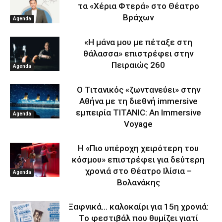
τα «Χέρια Φτερά» στο Θέατρο
Βράχων
Agenda
«Η μάνα μου με πέταξε στη
θάλασσα» επιστρέφει στην
Πειραιώς 260
Agenda
Ο Τιτανικός «ζωντανεύει» στην
Αθήνα με τη διεθνή immersive
εμπειρία TITANIC: An Immersive
Agenda
Voyage
Η «Πιο υπέροχη χειρότερη του
κόσμου» επιστρέφει για δεύτερη
χρονιά στο Θέατρο Ιλίσια –
Agenda
Βολανάκης
Ξαφνικά… καλοκαίρι για 15η χρονιά:
Το φεστιβάλ που θυμίζει γιατί