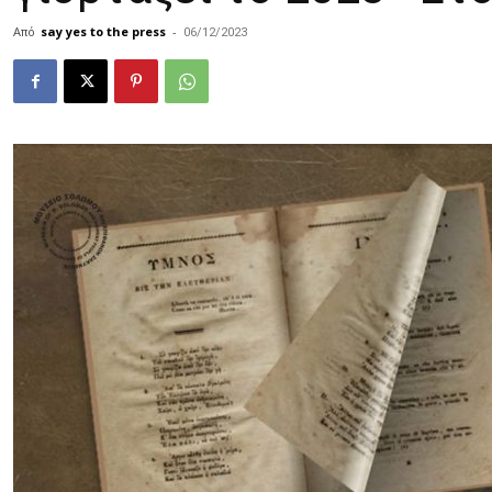
Από
say yes to the press
-
06/12/2023