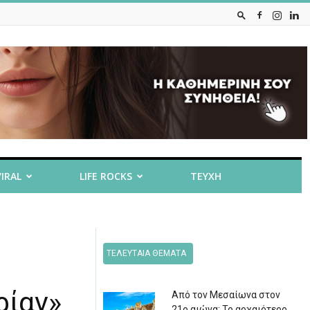
VIRAL
LIFE ROCKS
ΤΕΥΧΗ
ΤΕΛΕΥΤΑΙΑ ΘΕΜΑΤΑ
ρίαν»
Από τον Μεσαίωνα στον
21ο αιώνα: Το αρχαιότερο