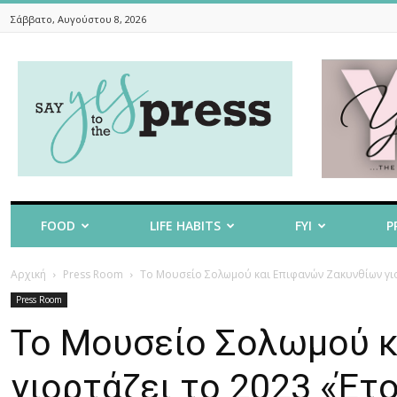
Σάββατο, Αυγούστου 8, 2026
Say
Yes
To
The
Press
FOOD
LIFE HABITS
FYI
P
Αρχική
Press Room
Το Μουσείο Σολωμού και Επιφανών Ζακυνθίων γιορ
Press Room
Το Μουσείο Σολωμού κ
γιορτάζει το 2023 «Έτ