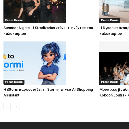
Press Room
Press Room
Summer Nights: Η Stradivarius ντύνει τις νύχτες του
Η Dyson επαναπρ
καλοκαιριού
καλοκαιριού
Press Room
Press Room
Η iStorm παρουσιάζει τη Stormi, τη νέα AI Shopping
Μουσικές βραδι
Assistant
Kokoon Loutraki 