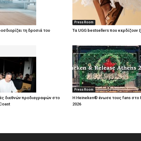
Press Room
οσδιορίζει τη δροσιά του
Τα UGG bestsellers που κερδίζουν 
Press Room
ές διεθνών προδιαγραφών στο
Η Heineken® ένωσε τους fans στο 
Coast
2026