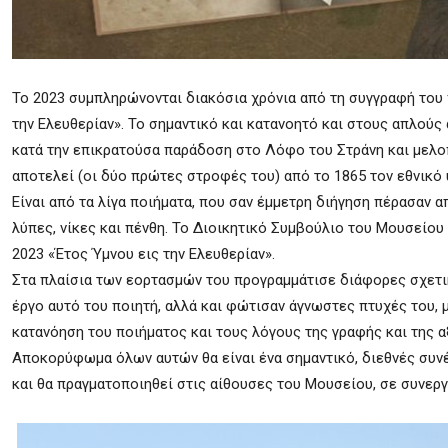
Το 2023 συμπληρώνονται διακόσια χρόνια από τη συγγραφή του
την Ελευθερίαν». Το σημαντικό και κατανοητό και στους απλού
κατά την επικρατούσα παράδοση στο Λόφο του Στράνη και μελ
αποτελεί (οι δύο πρώτες στροφές του) από το 1865 τον εθνικό 
Είναι από τα λίγα ποιήματα, που σαν έμμετρη διήγηση πέρασαν 
λύπες, νίκες και πένθη. Το Διοικητικό Συμβούλιο του Μουσείο
2023 «Έτος Ύμνου εις την Ελευθερίαν».
Στα πλαίσια των εορτασμών του προγραμμάτισε διάφορες σχετι
έργο αυτό του ποιητή, αλλά και φώτισαν άγνωστες πτυχές του, 
κατανόηση του ποιήματος και τους λόγους της γραφής και της α
Αποκορύφωμα όλων αυτών θα είναι ένα σημαντικό, διεθνές συνέδρ
και θα πραγματοποιηθεί στις αίθουσες του Μουσείου, σε συνεργα