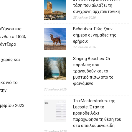
τάση που αλλάζει τη
σύγχρονη αρχιτεκτονική
28 Ιουλίου 2026
«Ύμνου εις
Βεδουίνοι: Πώς ζουν
σήμερα οι νομάδες της
υνθο το 1823,
ερήμου;
Μάντζαρο
27 Ιουλίου 2026
Singing Beaches: Οι
 χαρές και
παραλίες που…
τραγουδούν και το
μυστικό πίσω από το
 κοινό το
φαινόμενο
23 Ιουλίου 2026
στην
Το «Masterstroke» της
εμβρίου 2023
Lacoste: Όταν το
κροκοδειλάκι
παραχώρησε τη θέση του
στα απειλούμενα είδη
23 Ιουλίου 2026