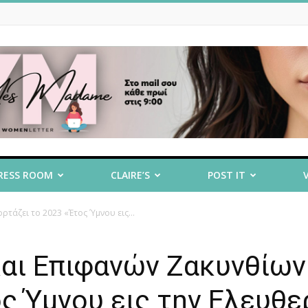
RESS ROOM
CLAIRE’S
POST IT
τάζει το 2023 «Έτος Ύμνου εις...
αι Επιφανών Ζακυνθίων
ος Ύμνου εις την Ελευθε