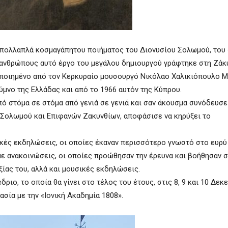
 πολλαπλά κοσμαγάπητου ποιήματος του Διονυσίου Σολωμού, του 
ς ανθρώπους αυτό έργο του μεγάλου δημιουργού γράφτηκε στη Ζάκ
οποιημένο από τον Κερκυραίο μουσουργό Νικόλαο Χαλικιόπουλο 
ύμνο της Ελλάδας και από το 1966 αυτόν της Κύπρου.
από στόμα σε στόμα από γενιά σε γενιά και σαν άκουσμα συνόδευσε
υ Σολωμού και Επιφανών Ζακυνθίων, αποφάσισε να κηρύξει το
κές εκδηλώσεις, οι οποίες έκαναν περισσότερο γνωστό στο ευρύ
με ανακοινώσεις, οι οποίες προώθησαν την έρευνα και βοήθησαν 
ξίας του, αλλά και μουσικές εκδηλώσεις.
ιο, το οποία θα γίνει στο τέλος του έτους, στις 8, 9 και 10 Δεκ
σία με την «Ιονική Ακαδημία 1808».