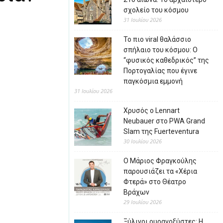
σχολείο του κόσμου
31 Ιουλίου 2026
Το πιο viral θαλάσσιο
σπήλαιο του κόσμου: Ο
“φυσικός καθεδρικός” της
Πορτογαλίας που έγινε
παγκόσμια εμμονή
31 Ιουλίου 2026
Χρυσός ο Lennart
Neubauer στο PWA Grand
Slam της Fuerteventura
30 Ιουλίου 2026
Ο Μάριος Φραγκούλης
παρουσιάζει τα «Χέρια
Φτερά» στο Θέατρο
Βράχων
29 Ιουλίου 2026
Ξύλινοι ουρανοξύστες: Η