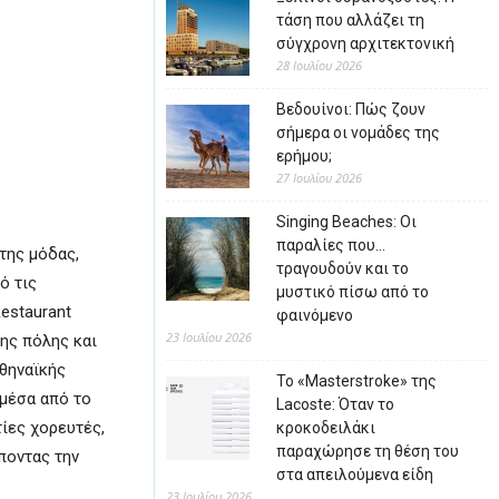
τάση που αλλάζει τη
σύγχρονη αρχιτεκτονική
28 Ιουλίου 2026
Βεδουίνοι: Πώς ζουν
σήμερα οι νομάδες της
ερήμου;
27 Ιουλίου 2026
Singing Beaches: Οι
παραλίες που…
της μόδας,
τραγουδούν και το
ό τις
μυστικό πίσω από το
estaurant
φαινόμενο
23 Ιουλίου 2026
ης πόλης και
Αθηναϊκής
Το «Masterstroke» της
 μέσα από το
Lacoste: Όταν το
ίες χορευτές,
κροκοδειλάκι
παραχώρησε τη θέση του
έποντας την
στα απειλούμενα είδη
23 Ιουλίου 2026