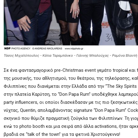
Τάσος Μιχαλόπουλος - Κάτια Ταραμπάνκο - Γιάννης Μπαλούχας - Ραμόνα Βλαντή 
Σε ένα φαντασμαγορικό pre-Christmas event γεμάτο tropical κα
της μουσικής, του αθλητισμού, του θεάτρου, της τηλεόρασης, κ
Φιλιππίνες που διανέμεται στην Ελλάδα από την “The Sky Spirit
στην πλατεία Καρύτση, το “Don Papa Rum” υποδέχθηκε λαμπερο
party influencers, οι οποίοι διασκέδασαν με τις πιο ξεσηκωτικ
νύχτας, Quentin, απολαμβάνοντας signature “Don Papa Rum” Coc
σκηνικό που θύμιζε πραγματική ζούγκλα των Φιλιππίνων. Τη γι
ενώ το photo booth και μια σειρά από άλλα activations, ήταν α
βραδιά σε “talk of the town” για τα φετινά Χριστούγεννα!