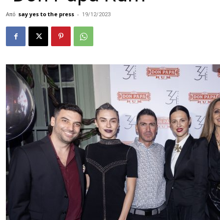
Από
say yes to the press
-
19/12/2023