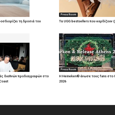
Press Room
οσδιορίζει τη δροσιά του
Τα UGG bestsellers που κερδίζουν 
Press Room
ές διεθνών προδιαγραφών στο
Η Heineken® ένωσε τους fans στο 
Coast
2026