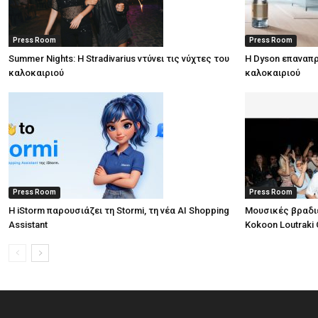
Press Room
Press Room
Summer Nights: Η Stradivarius ντύνει τις νύχτες του
Η Dyson επαναπρ
καλοκαιριού
καλοκαιριού
Press Room
Press Room
Η iStorm παρουσιάζει τη Stormi, τη νέα AI Shopping
Μουσικές βραδι
Assistant
Kokoon Loutraki 