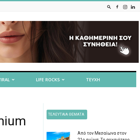
VIRAL
LIFE ROCKS
ΤΕΥΧΗ
ΤΕΛΕΥΤΑΙΑ ΘΕΜΑΤΑ
emium
Από τον Μεσαίωνα στον
21ο αιώνα: Το αρχαιότερο