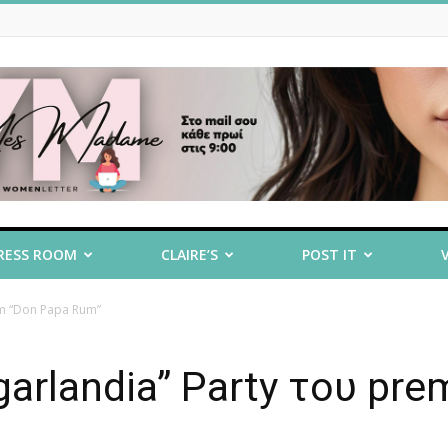
RESS ROOM
CLAIRE’S
POST IT
um “Don Papa Rum”
garlandia” Party του pr