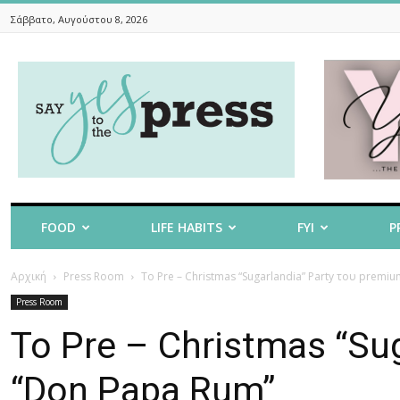
Σάββατο, Αυγούστου 8, 2026
Say
Yes
To
The
Press
FOOD
LIFE HABITS
FYI
P
Αρχική
Press Room
Το Pre – Christmas “Sugarlandia” Party του premi
Press Room
Το Pre – Christmas “Su
“Don Papa Rum”