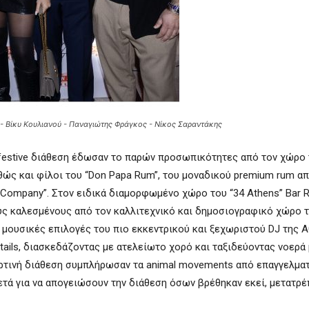
- Βίκυ Κουλιανού - Παναγιώτης Φράγκος - Νίκος Σαραντάκης
ι festive διάθεση έδωσαν το παρών προσωπικότητες από τον χώρο 
αθώς και φίλοι του “Don Papa Rum”, του μοναδικού premium rum απ
s Company”. Στον ειδικά διαμορφωμένο χώρο του “34 Athens” Bar R
ύς καλεσμένους από τον καλλιτεχνικό και δημοσιογραφικό χώρο τ
ές μουσικές επιλογές του πιο εκκεντρικού και ξεχωριστού DJ της 
ktails, διασκεδάζοντας με ατελείωτο χορό και ταξιδεύοντας νοερά
ορτινή διάθεση συμπλήρωσαν τα animal movements από επαγγελματ
ρκετά για να απογειώσουν την διάθεση όσων βρέθηκαν εκεί, μετατρ