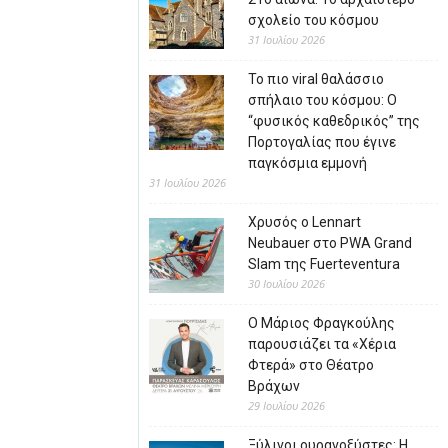
σχολείο του κόσμου
31 Ιουλίου 2026
Το πιο viral θαλάσσιο
σπήλαιο του κόσμου: Ο
“φυσικός καθεδρικός” της
Πορτογαλίας που έγινε
παγκόσμια εμμονή
31 Ιουλίου 2026
Χρυσός ο Lennart
Neubauer στο PWA Grand
Slam της Fuerteventura
30 Ιουλίου 2026
Ο Μάριος Φραγκούλης
παρουσιάζει τα «Χέρια
Φτερά» στο Θέατρο
Βράχων
29 Ιουλίου 2026
Ξύλινοι ουρανοξύστες: Η