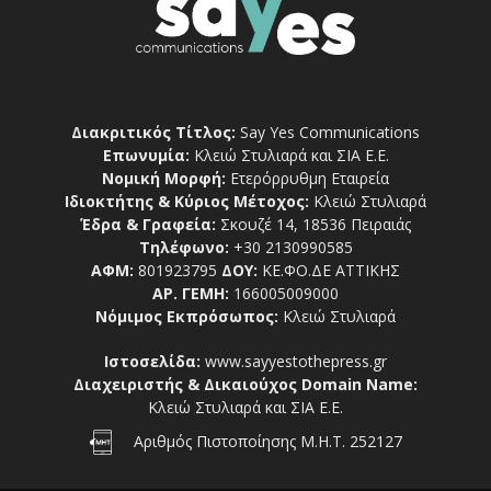
Διακριτικός Τίτλος:
Say Yes Communications
Επωνυμία:
Κλειώ Στυλιαρά και ΣΙΑ Ε.Ε.
Νομική Μορφή:
Ετερόρρυθμη Εταιρεία
Ιδιοκτήτης & Κύριος Μέτοχος:
Κλειώ Στυλιαρά
Έδρα & Γραφεία:
Σκουζέ 14, 18536 Πειραιάς
Τηλέφωνο:
+30 2130990585
ΑΦΜ:
801923795
ΔΟΥ:
ΚΕ.ΦΟ.ΔΕ ΑΤΤΙΚΗΣ
ΑΡ. ΓΕΜΗ:
166005009000
Νόμιμος Εκπρόσωπος:
Κλειώ Στυλιαρά
Ιστοσελίδα:
www.sayyestothepress.gr
Διαχειριστής & Δικαιούχος Domain Name:
Κλειώ Στυλιαρά και ΣΙΑ Ε.Ε.
Αριθμός Πιστοποίησης Μ.Η.Τ. 252127