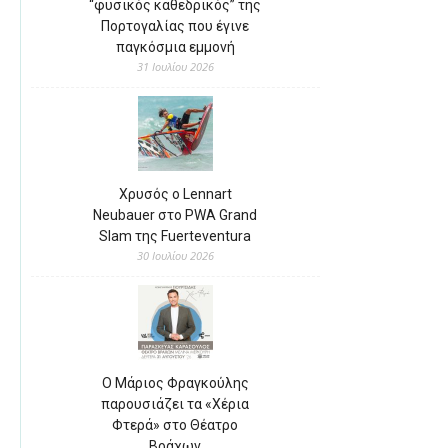
“φυσικός καθεδρικός” της
Πορτογαλίας που έγινε
παγκόσμια εμμονή
31 Ιουλίου 2026
Χρυσός ο Lennart
Neubauer στο PWA Grand
Slam της Fuerteventura
30 Ιουλίου 2026
Ο Μάριος Φραγκούλης
παρουσιάζει τα «Χέρια
Φτερά» στο Θέατρο
Βράχων