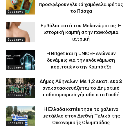
προσφέρουν γλυκά χαμόγελα φέτος
το Πάσχα
Good news
Εμβόλιο κατά του Μελανώματος: Η
ιστορική καμπή στην παγκόσμια
ιατρική
Good news
Η Bitget και η UNICEF ενώνουν
δυνάμεις για την ενδυνάμωση
κοριτσιών στην Καμπότζη
Good news
Δήμος Αθηναίων: Με 1,2 εκατ. ευρώ
ανακατασκευάζεται το Δημοτικό
ποδοσφαιρικό γήπεδο στο Γουδή
Good news
Η Ελλάδα κατέκτησε το χάλκινο
μετάλλιο στον Διεθνή Τελικό της
Οικονομικής Ολυμπιάδας
Good news