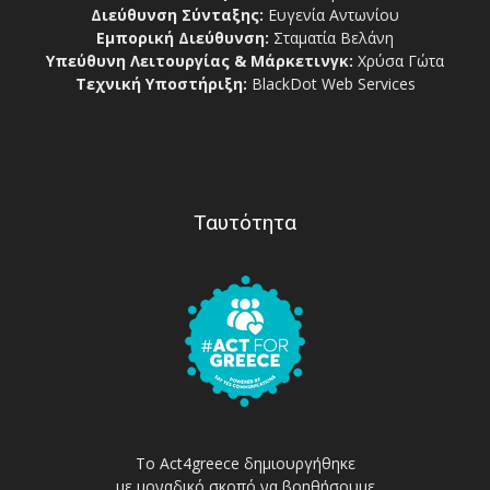
Διεύθυνση Σύνταξης:
Ευγενία Αντωνίου
Εμπορική Διεύθυνση:
Σταματία Βελάνη
Υπεύθυνη Λειτουργίας & Μάρκετινγκ:
Χρύσα Γώτα
Τεχνική Υποστήριξη:
BlackDot Web Services
Ταυτότητα
Το Act4greece δημιουργήθηκε
με μοναδικό σκοπό να βοηθήσουμε