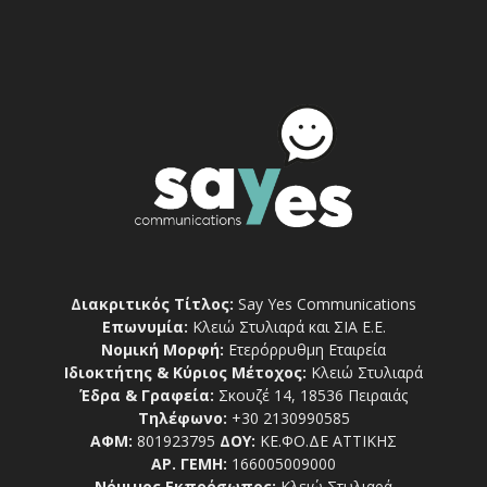
Διακριτικός Τίτλος:
Say Yes Communications
Επωνυμία:
Κλειώ Στυλιαρά και ΣΙΑ Ε.Ε.
Νομική Μορφή:
Ετερόρρυθμη Εταιρεία
Ιδιοκτήτης & Κύριος Μέτοχος:
Κλειώ Στυλιαρά
Έδρα & Γραφεία:
Σκουζέ 14, 18536 Πειραιάς
Τηλέφωνο:
+30 2130990585
ΑΦΜ:
801923795
ΔΟΥ:
ΚΕ.ΦΟ.ΔΕ ΑΤΤΙΚΗΣ
ΑΡ. ΓΕΜΗ:
166005009000
Νόμιμος Εκπρόσωπος:
Κλειώ Στυλιαρά