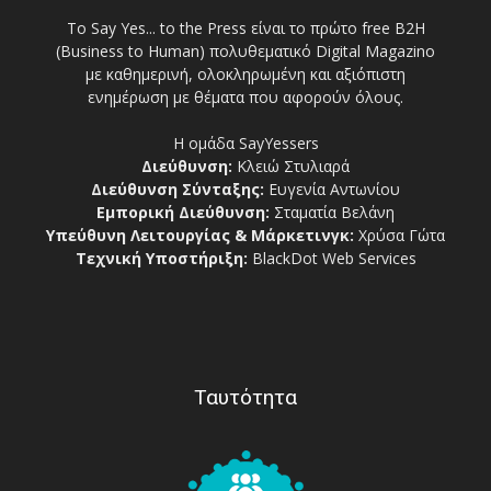
Το Say Yes... to the Press είναι το πρώτο free Β2Η
(Business to Human) πολυθεματικό Digital Magazino
με καθημερινή, ολοκληρωμένη και αξιόπιστη
ενημέρωση με θέματα που αφορούν όλους.
Η ομάδα SayYessers
Διεύθυνση:
Κλειώ Στυλιαρά
Διεύθυνση Σύνταξης:
Ευγενία Αντωνίου
Εμπορική Διεύθυνση:
Σταματία Βελάνη
Υπεύθυνη Λειτουργίας & Μάρκετινγκ:
Χρύσα Γώτα
Τεχνική Υποστήριξη:
BlackDot Web Services
Ταυτότητα