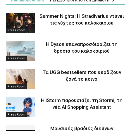
ΠΑΡΟΜΟΙΑ ΑΡΘΡΑ
ΠΕΡΙΣΣΟΤΕΡΑ ΑΠΟ ΤΟΝ ΔΗΜΙΟΥΡΓΟ
Summer Nights: Η Stradivarius ντύνει
τις νύχτες του καλοκαιριού
Press Room
Η Dyson επαναπροσδιορίζει τη
δροσιά του καλοκαιριού
Press Room
Τα UGG bestsellers που κερδίζουν
ξανά το κοινό
Press Room
Η iStorm παρουσιάζει τη Stormi, τη
νέα AI Shopping Assistant
Press Room
Μουσικές βραδιές διεθνών