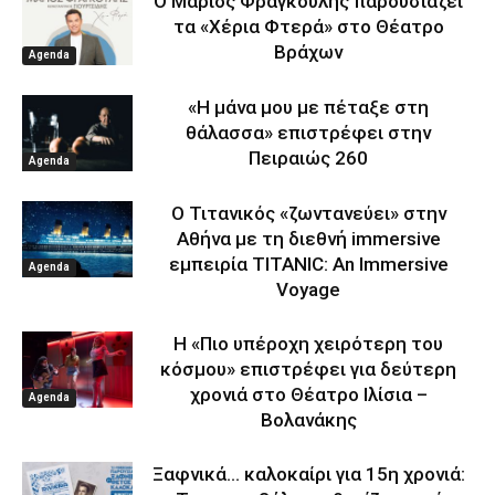
Ο Μάριος Φραγκούλης παρουσιάζει
τα «Χέρια Φτερά» στο Θέατρο
Βράχων
Agenda
«Η μάνα μου με πέταξε στη
θάλασσα» επιστρέφει στην
Πειραιώς 260
Agenda
Ο Τιτανικός «ζωντανεύει» στην
Αθήνα με τη διεθνή immersive
εμπειρία TITANIC: An Immersive
Agenda
Voyage
Η «Πιο υπέροχη χειρότερη του
κόσμου» επιστρέφει για δεύτερη
χρονιά στο Θέατρο Ιλίσια –
Agenda
Βολανάκης
Ξαφνικά… καλοκαίρι για 15η χρονιά: