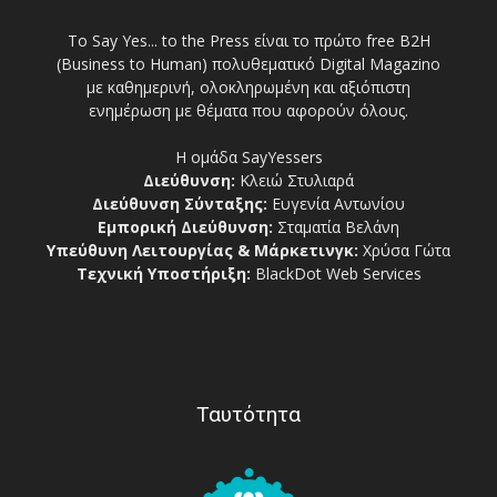
Το Say Yes... to the Press είναι το πρώτο free Β2Η
(Business to Human) πολυθεματικό Digital Magazino
με καθημερινή, ολοκληρωμένη και αξιόπιστη
ενημέρωση με θέματα που αφορούν όλους.
Η ομάδα SayYessers
Διεύθυνση:
Κλειώ Στυλιαρά
Διεύθυνση Σύνταξης:
Ευγενία Αντωνίου
Εμπορική Διεύθυνση:
Σταματία Βελάνη
Υπεύθυνη Λειτουργίας & Μάρκετινγκ:
Χρύσα Γώτα
Τεχνική Υποστήριξη:
BlackDot Web Services
Ταυτότητα