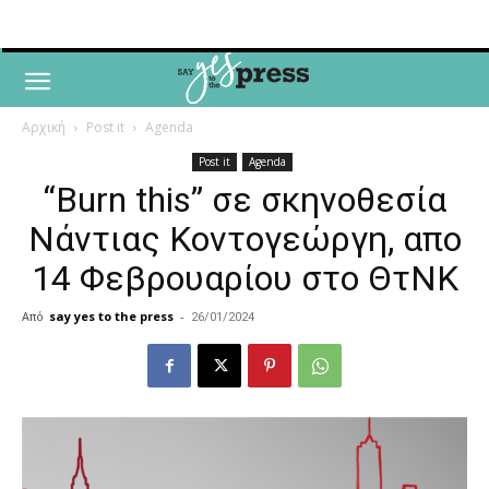
Αρχική
Post it
Agenda
Post it
Agenda
“Burn this” σε σκηνοθεσία
Νάντιας Κοντογεώργη, απο
14 Φεβρουαρίου στο ΘτΝΚ
Από
say yes to the press
-
26/01/2024