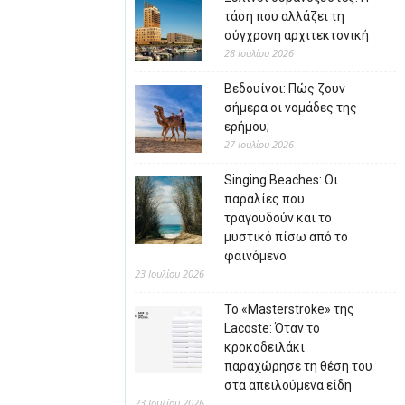
τάση που αλλάζει τη
σύγχρονη αρχιτεκτονική
28 Ιουλίου 2026
Βεδουίνοι: Πώς ζουν
σήμερα οι νομάδες της
ερήμου;
27 Ιουλίου 2026
Singing Beaches: Οι
παραλίες που…
τραγουδούν και το
μυστικό πίσω από το
φαινόμενο
23 Ιουλίου 2026
Το «Masterstroke» της
Lacoste: Όταν το
κροκοδειλάκι
παραχώρησε τη θέση του
στα απειλούμενα είδη
23 Ιουλίου 2026