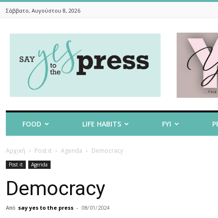
Σάββατο, Αυγούστου 8, 2026
Say
Yes
To
The
Press
FOOD
LIFE HABITS
FYI
P
Αρχική
Post it
Agenda
Democracy
Post it
Agenda
Democracy
Από
say yes to the press
-
08/01/2024