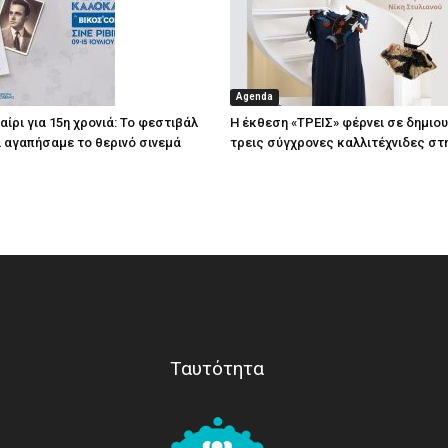
Agenda
ίρι για 15η χρονιά: Το φεστιβάλ
Η έκθεση «ΤΡΕΙΣ» φέρνει σε δημιο
τί αγαπήσαμε το θερινό σινεμά
τρεις σύγχρονες καλλιτέχνιδες στ
Ταυτότητα