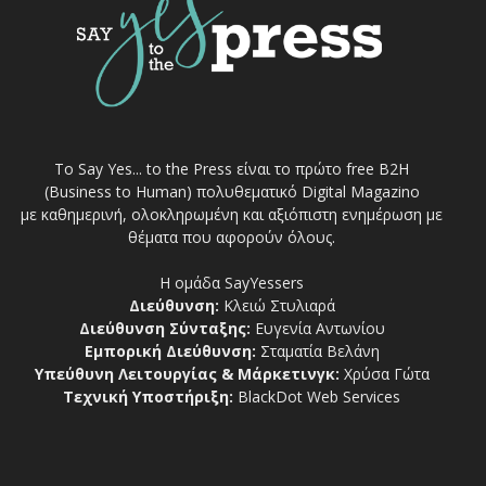
Το Say Yes... to the Press είναι το πρώτο free Β2Η
(Business to Human) πολυθεματικό Digital Magazino
με καθημερινή, ολοκληρωμένη και αξιόπιστη ενημέρωση με
θέματα που αφορούν όλους.
Η ομάδα SayYessers
Διεύθυνση:
Κλειώ Στυλιαρά
Διεύθυνση Σύνταξης:
Ευγενία Αντωνίου
Εμπορική Διεύθυνση:
Σταματία Βελάνη
Υπεύθυνη Λειτουργίας & Μάρκετινγκ:
Χρύσα Γώτα
Τεχνική Υποστήριξη:
BlackDot Web Services