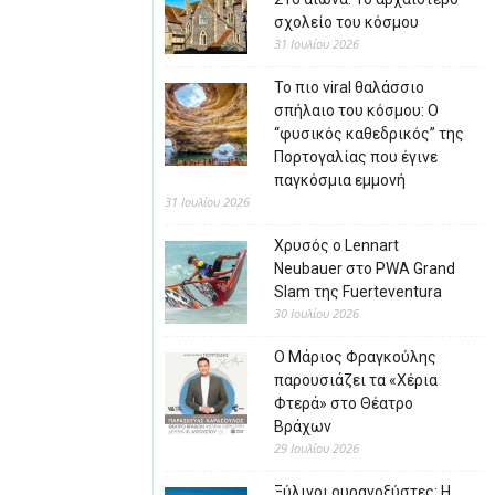
σχολείο του κόσμου
31 Ιουλίου 2026
Το πιο viral θαλάσσιο
σπήλαιο του κόσμου: Ο
“φυσικός καθεδρικός” της
Πορτογαλίας που έγινε
παγκόσμια εμμονή
31 Ιουλίου 2026
Χρυσός ο Lennart
Neubauer στο PWA Grand
Slam της Fuerteventura
30 Ιουλίου 2026
Ο Μάριος Φραγκούλης
παρουσιάζει τα «Χέρια
Φτερά» στο Θέατρο
Βράχων
29 Ιουλίου 2026
Ξύλινοι ουρανοξύστες: Η