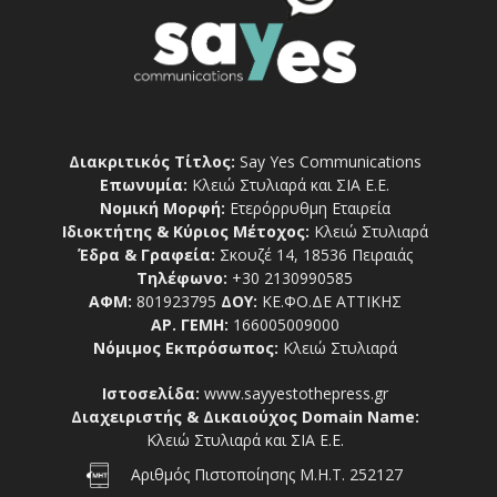
Διακριτικός Τίτλος:
Say Yes Communications
Επωνυμία:
Κλειώ Στυλιαρά και ΣΙΑ Ε.Ε.
Νομική Μορφή:
Ετερόρρυθμη Εταιρεία
Ιδιοκτήτης & Κύριος Μέτοχος:
Κλειώ Στυλιαρά
Έδρα & Γραφεία:
Σκουζέ 14, 18536 Πειραιάς
Τηλέφωνο:
+30 2130990585
ΑΦΜ:
801923795
ΔΟΥ:
ΚΕ.ΦΟ.ΔΕ ΑΤΤΙΚΗΣ
ΑΡ. ΓΕΜΗ:
166005009000
Νόμιμος Εκπρόσωπος:
Κλειώ Στυλιαρά
Ιστοσελίδα:
www.sayyestothepress.gr
Διαχειριστής & Δικαιούχος Domain Name:
Κλειώ Στυλιαρά και ΣΙΑ Ε.Ε.
Αριθμός Πιστοποίησης Μ.Η.Τ. 252127