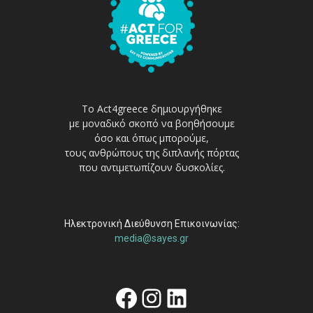
Το Act4greece δημιουργήθηκε
με μοναδικό σκοπό να βοηθήσουμε
όσο και όπως μπορούμε,
τους ανθρώπους της διπλανής πόρτας
που αντιμετωπίζουν δυσκολίες.
Ηλεκτρονική Διεύθυνση Επικοινωνίας:
media@sayes.gr
Facebook
Instagram
Linkedin