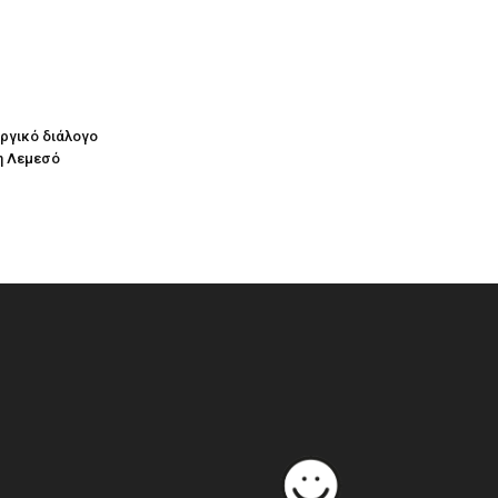
υργικό διάλογο
η Λεμεσό