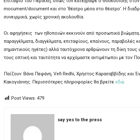
Επιτάφιο του Περικλή, όπως τον κατέγραψε ο Θουκυδίδης στον
mocument/document και στο ‘θέατρο μέσα στο θέατρο’. Η διαδρ
συνειρμικά, χωρίς χρονική ακολουθία.
Οι αφηγήσεις των ηθοποιών εκκινούν από προσωπικά βιώματα, σ
παραγγέλματα, διαγγέλματα, επιταφίους, επαίνους, παραβολές κ
σημαντικούς ηγέτες) αλλά ταυτόχρονα αρθρώνουν τη δίκη τους φ
τους οπτική και ταυτότητα να ερχόμαστε αντιμέτωποι με τον Πο
Παίζουν: Βάνα Πεφάνη, Vefi Redhi, Χρήστος Καρασαββίδης και Έν
Κακογιάννης. Περισσότερες πληροφορίες θα βρείτε
εδώ
.
Post Views:
479
say yes to the press