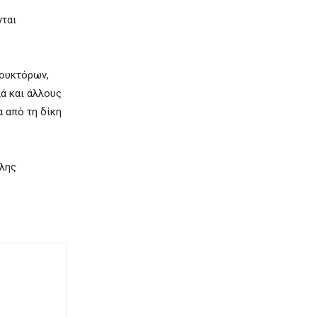
νται
ρουκτόρων,
λά και άλλους
α από τη δίκη
άλης