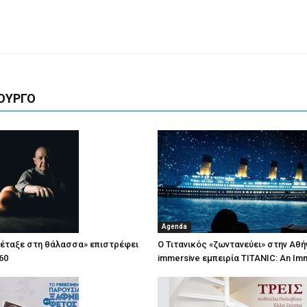
ΟΥΡΓΟ
Agenda
πέταξε στη θάλασσα» επιστρέφει
Ο Τιτανικός «ζωντανεύει» στην Αθή
60
immersive εμπειρία TITANIC: An Im