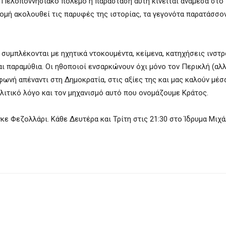
 Πελοποννησιακό πόλεμο η παράσταση αυτή κινείται ανάμεσα στο
ομή ακολουθεί τις παρυφές της ιστορίας, τα γεγονότα παρατάσσο
υμπλέκονται με ηχητικά ντοκουμέντα, κείμενα, κατηχήσεις ινστ
αι παραμύθια. Οι ηθοποιοί ενσαρκώνουν όχι μόνο τον Περικλή (αλ
ωνή απέναντι στη Δημοκρατία, στις αξίες της και μας καλούν μέσ
λιτικό λόγο και τον μηχανισμό αυτό που ονομάζουμε Κράτος.
κε Φεζολλάρι. Kάθε Δευτέρα και Τρίτη στις 21:30 στο Ίδρυμα Μιχ