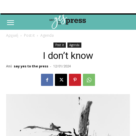
Αρχική
Post it
Agenda
Post it
Agenda
I don’t know
Από
say yes to the press
-
12/01/2024