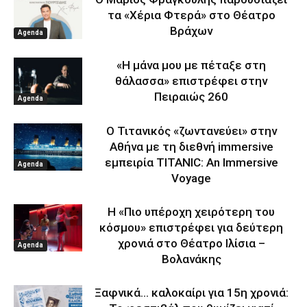
τα «Χέρια Φτερά» στο Θέατρο
Βράχων
Agenda
«Η μάνα μου με πέταξε στη
θάλασσα» επιστρέφει στην
Πειραιώς 260
Agenda
Ο Τιτανικός «ζωντανεύει» στην
Αθήνα με τη διεθνή immersive
εμπειρία TITANIC: An Immersive
Agenda
Voyage
Η «Πιο υπέροχη χειρότερη του
κόσμου» επιστρέφει για δεύτερη
χρονιά στο Θέατρο Ιλίσια –
Agenda
Βολανάκης
Ξαφνικά… καλοκαίρι για 15η χρονιά: