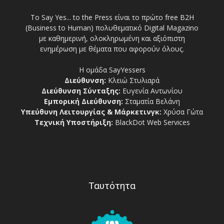
Το Say Yes... to the Press είναι το πρώτο free Β2Η
(Business to Human) πολυθεματικό Digital Magazino
με καθημερινή, ολοκληρωμένη και αξιόπιστη
ενημέρωση με θέματα που αφορούν όλους.
Η ομάδα SayYessers
Διεύθυνση:
Κλειώ Στυλιαρά
Διεύθυνση Σύνταξης:
Ευγενία Αντωνίου
Εμπορική Διεύθυνση:
Σταματία Βελάνη
Υπεύθυνη Λειτουργίας & Μάρκετινγκ:
Χρύσα Γώτα
Τεχνική Υποστήριξη:
BlackDot Web Services
Ταυτότητα