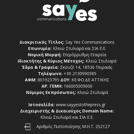
Διακριτικός Τίτλος:
Say Yes Communications
Επωνυμία:
Κλειώ Στυλιαρά και ΣΙΑ Ε.Ε.
Νομική Μορφή:
Ετερόρρυθμη Εταιρεία
Ιδιοκτήτης & Κύριος Μέτοχος:
Κλειώ Στυλιαρά
Έδρα & Γραφεία:
Σκουζέ 14, 18536 Πειραιάς
Τηλέφωνο:
+30 2130990585
ΑΦΜ:
801923795
ΔΟΥ:
ΚΕ.ΦΟ.ΔΕ ΑΤΤΙΚΗΣ
ΑΡ. ΓΕΜΗ:
166005009000
Νόμιμος Εκπρόσωπος:
Κλειώ Στυλιαρά
Ιστοσελίδα:
www.sayyestothepress.gr
Διαχειριστής & Δικαιούχος Domain Name:
Κλειώ Στυλιαρά και ΣΙΑ Ε.Ε.
Αριθμός Πιστοποίησης Μ.Η.Τ. 252127