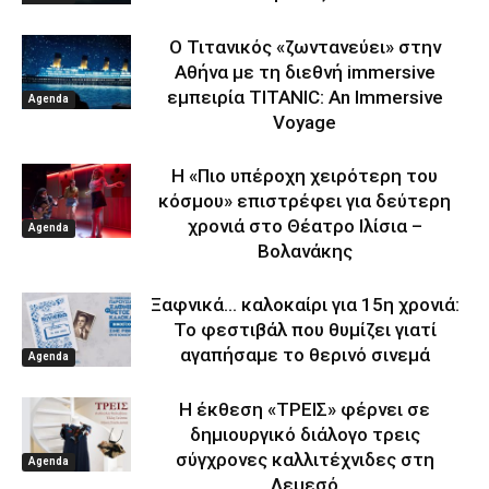
Ο Τιτανικός «ζωντανεύει» στην
Αθήνα με τη διεθνή immersive
εμπειρία TITANIC: An Immersive
Agenda
Voyage
Η «Πιο υπέροχη χειρότερη του
κόσμου» επιστρέφει για δεύτερη
χρονιά στο Θέατρο Ιλίσια –
Agenda
Βολανάκης
Ξαφνικά… καλοκαίρι για 15η χρονιά:
Το φεστιβάλ που θυμίζει γιατί
αγαπήσαμε το θερινό σινεμά
Agenda
Η έκθεση «ΤΡΕΙΣ» φέρνει σε
δημιουργικό διάλογο τρεις
σύγχρονες καλλιτέχνιδες στη
Agenda
Λεμεσό