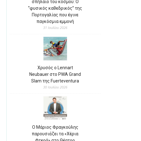
σπήλαιο του κόσμου: Ο
“φυσικός καθεδρικός” της
Πορτογαλίας που έγινε
παγκόσμια εμμονή
31 Ιουλίου 2026
Χρυσός ο Lennart
Neubauer στο PWA Grand
Slam της Fuerteventura
30 Ιουλίου 2026
Ο Μάριος Φραγκούλης
παρουσιάζει τα «Χέρια
Φτερά» στο Θέατρο