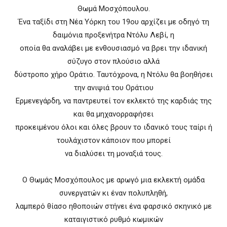
Θωμά Μοσχόπουλου.
Ένα ταξίδι στη Νέα Υόρκη του 19ου αρχίζει με οδηγό τη
δαιμόνια προξενήτρα Ντόλυ Λεβί, η
οποία θα αναλάβει με ενθουσιασμό να βρει την ιδανική
σύζυγο στον πλούσιο αλλά
δύστροπο χήρο Οράτιο. Ταυτόχρονα, η Ντόλυ θα βοηθήσει
την ανιψιά του Οράτιου
Ερμενεγάρδη, να παντρευτεί τον εκλεκτό της καρδιάς της
και θα μηχανορραφήσει
προκειμένου όλοι και όλες βρουν το ιδανικό τους ταίρι ή
τουλάχιστον κάποιον που μπορεί
να διαλύσει τη μοναξιά τους.
Ο Θωμάς Μοσχόπουλος με αρωγό μια εκλεκτή ομάδα
συνεργατών κι έναν πολυπληθή,
λαμπερό θίασο ηθοποιών στήνει ένα φαρσικό σκηνικό με
καταιγιστικό ρυθμό κωμικών