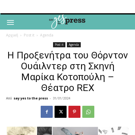
Αρχική
Post it
Agenda
Post it
Agenda
Η Προξενήτρα του Θόρντον
Ουάιλντερ στη Σκηνή
Μαρίκα Κοτοπούλη –
Θέατρο REX
Από
say yes to the press
-
31/01/2024