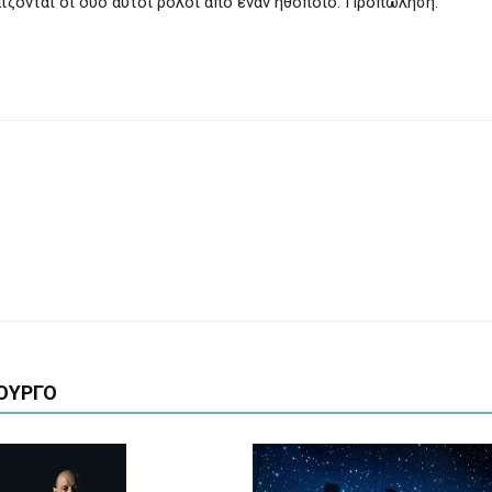
ίζονται οι δύο αυτοί ρόλοι από έναν ηθοποιό. Προπώληση:
ΟΥΡΓΟ