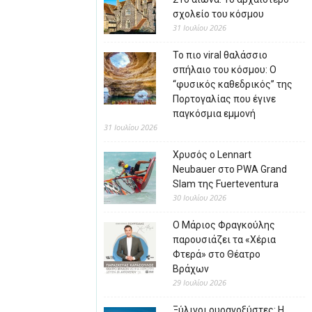
σχολείο του κόσμου
31 Ιουλίου 2026
Το πιο viral θαλάσσιο
σπήλαιο του κόσμου: Ο
“φυσικός καθεδρικός” της
Πορτογαλίας που έγινε
παγκόσμια εμμονή
31 Ιουλίου 2026
Χρυσός ο Lennart
Neubauer στο PWA Grand
Slam της Fuerteventura
30 Ιουλίου 2026
Ο Μάριος Φραγκούλης
παρουσιάζει τα «Χέρια
Φτερά» στο Θέατρο
Βράχων
29 Ιουλίου 2026
Ξύλινοι ουρανοξύστες: Η