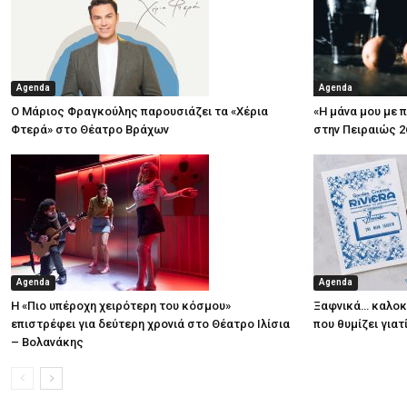
Agenda
Agenda
Ο Μάριος Φραγκούλης παρουσιάζει τα «Χέρια
«Η μάνα μου με 
Φτερά» στο Θέατρο Βράχων
στην Πειραιώς 2
Agenda
Agenda
Η «Πιο υπέροχη χειρότερη του κόσμου»
Ξαφνικά… καλοκα
επιστρέφει για δεύτερη χρονιά στο Θέατρο Ιλίσια
που θυμίζει για
– Βολανάκης