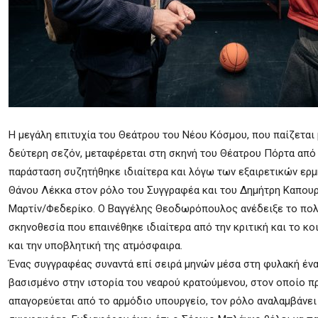
Η μεγάλη επιτυχία του Θεάτρου του Νέου Κόσμου, που παίζεται μ
δεύτερη σεζόν, μεταφέρεται στη σκηνή του Θέατρου Πόρτα από 
παράσταση συζητήθηκε ιδιαίτερα και λόγω των εξαιρετικών ερ
Θάνου Λέκκα στον ρόλο του Συγγραφέα και του Δημήτρη Καπου
Μαρτίν/Φεδερίκο. Ο Βαγγέλης Θεοδωρόπουλος ανέδειξε το πολυ
σκηνοθεσία που επαινέθηκε ιδιαίτερα από την κριτική και το κο
και την υποβλητική της ατμόσφαιρα.
Ένας συγγραφέας συναντά επί σειρά μηνών μέσα στη φυλακή έναν
βασισμένο στην ιστορία του νεαρού κρατούμενου, στον οποίο πρ
απαγορεύεται από το αρμόδιο υπουργείο, τον ρόλο αναλαμβάνει