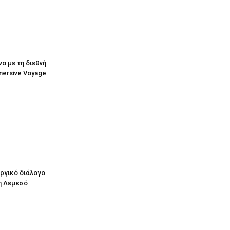
να με τη διεθνή
mersive Voyage
υργικό διάλογο
η Λεμεσό