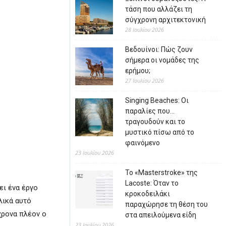
τάση που αλλάζει τη
σύγχρονη αρχιτεκτονική
28 Ιουλίου 2026
Βεδουίνοι: Πώς ζουν
σήμερα οι νομάδες της
ερήμου;
27 Ιουλίου 2026
Singing Beaches: Οι
παραλίες που…
τραγουδούν και το
μυστικό πίσω από το
φαινόμενο
23 Ιουλίου 2026
Το «Masterstroke» της
Lacoste: Όταν το
ει ένα έργο
κροκοδειλάκι
λικά αυτό
παραχώρησε τη θέση του
χρονα πλέον ο
στα απειλούμενα είδη
23 Ιουλίου 2026