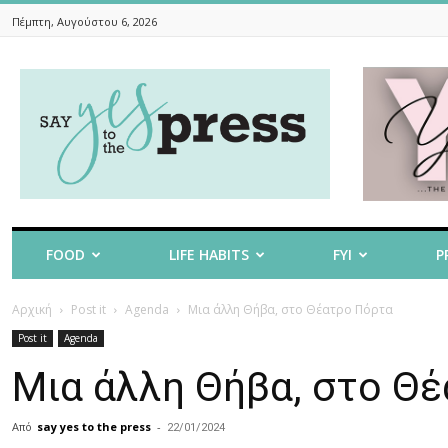
Πέμπτη, Αυγούστου 6, 2026
Say
Yes
To
The
Press
FOOD
LIFE HABITS
FYI
P
Αρχική
Post it
Agenda
Μια άλλη Θήβα, στο Θέατρο Πόρτα
Post it
Agenda
Μια άλλη Θήβα, στο Θ
Από
say yes to the press
-
22/01/2024