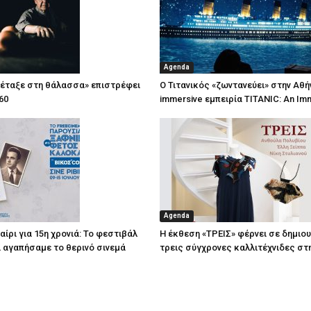
Agenda
πέταξε στη θάλασσα» επιστρέφει
Ο Τιτανικός «ζωντανεύει» στην Αθή
60
immersive εμπειρία TITANIC: An Im
Agenda
ίρι για 15η χρονιά: Το φεστιβάλ
Η έκθεση «ΤΡΕΙΣ» φέρνει σε δημιο
τί αγαπήσαμε το θερινό σινεμά
τρεις σύγχρονες καλλιτέχνιδες στ