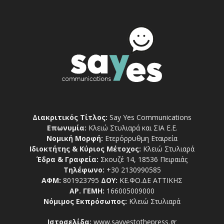
Διακριτικός Τίτλος:
Say Yes Communications
Επωνυμία:
Κλειώ Στυλιαρά και ΣΙΑ Ε.Ε.
Νομική Μορφή:
Ετερόρρυθμη Εταιρεία
Ιδιοκτήτης & Κύριος Μέτοχος:
Κλειώ Στυλιαρά
Έδρα & Γραφεία:
Σκουζέ 14, 18536 Πειραιάς
Τηλέφωνο:
+30 2130990585
ΑΦΜ:
801923795
ΔΟΥ:
ΚΕ.ΦΟ.ΔΕ ΑΤΤΙΚΗΣ
ΑΡ. ΓΕΜΗ:
166005009000
Νόμιμος Εκπρόσωπος:
Κλειώ Στυλιαρά
Ιστοσελίδα:
www.sayyestothepress.gr