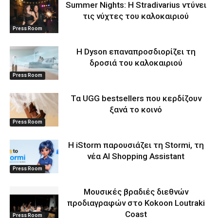
Summer Nights: Η Stradivarius ντύνει
τις νύχτες του καλοκαιριού
Press Room
Η Dyson επαναπροσδιορίζει τη
δροσιά του καλοκαιριού
Press Room
Τα UGG bestsellers που κερδίζουν
ξανά το κοινό
Press Room
Η iStorm παρουσιάζει τη Stormi, τη
νέα AI Shopping Assistant
Press Room
Μουσικές βραδιές διεθνών
προδιαγραφών στο Kokoon Loutraki
Coast
Press Room