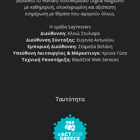
(Business to Human) πολυθεματικό Digital Magazino
με καθημερινή, ολοκληρωμένη και αξιόπιστη
ενημέρωση με θέματα που αφορούν όλους.
Η ομάδα SayYessers
Διεύθυνση:
Κλειώ Στυλιαρά
Διεύθυνση Σύνταξης:
Ευγενία Αντωνίου
Εμπορική Διεύθυνση:
Σταματία Βελάνη
Υπεύθυνη Λειτουργίας & Μάρκετινγκ:
Χρύσα Γώτα
Τεχνική Υποστήριξη:
BlackDot Web Services
Ταυτότητα