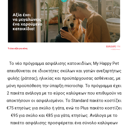
To νέο πρόγραμμα ασφάλισης κατοικιδίων, My Happy Pet
απευθύνεται σε ιδιοκτήτες σκύλων και γατών ανεξαρτήτως
φυλής (ράτσας), ηλικίας και προϋπάρχουσας ασθένειας, με
μόνη προϋπόθεση την ύπαρξη microchip. Το πρόγραμμα έχει
2 πακέτα ανάλογα με το εύρος καλύψεων που επιθυμούν να
αποκτήσουν οι ασφαλισμένοι. Το Standard πακέτο κοστίζει
€75 ετησίως για σκύλο ή γάτα, ενώ το Plus πακέτο κοστίζει
€95 για σκύλο και €85 για γάτα, ετησίως. Ανάλογα με το
πακέτο ασφάλισης προσφέρεται ένα σύνολο καλύψεων