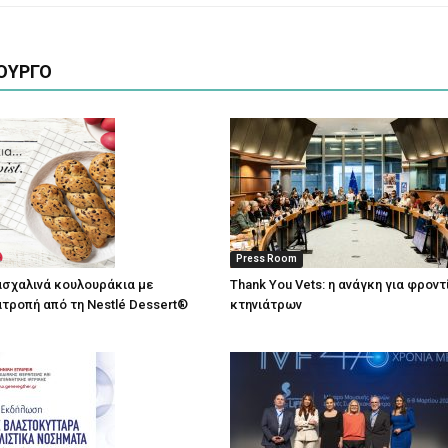
ΟΥΡΓΟ
Press Room
σχαλινά κουλουράκια με
Thank You Vets: η ανάγκη για φρον
τροπή από τη Nestlé Dessert®
κτηνιάτρων