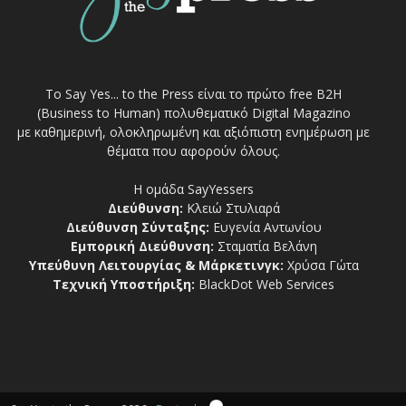
Το Say Yes... to the Press είναι το πρώτο free Β2Η
(Business to Human) πολυθεματικό Digital Magazino
με καθημερινή, ολοκληρωμένη και αξιόπιστη ενημέρωση με
θέματα που αφορούν όλους.
Η ομάδα SayYessers
Διεύθυνση:
Κλειώ Στυλιαρά
Διεύθυνση Σύνταξης:
Ευγενία Αντωνίου
Εμπορική Διεύθυνση:
Σταματία Βελάνη
Υπεύθυνη Λειτουργίας & Μάρκετινγκ:
Χρύσα Γώτα
Τεχνική Υποστήριξη:
BlackDot Web Services