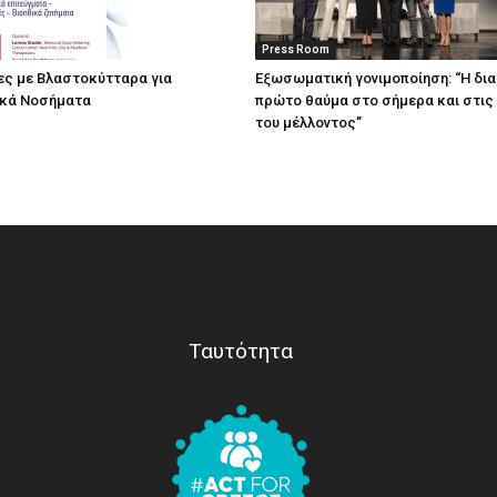
Press Room
ες με Βλαστοκύτταρα για
Eξωσωματική γονιμοποίηση: “Η δι
ικά Νοσήματα
πρώτο θαύμα στο σήμερα και στις
του μέλλοντος’’
Ταυτότητα