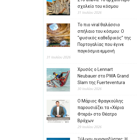
σχολείο του κόσμου
31 Ιουλίου 2026
Το πιο viral θαλάσσιο
σπήλαιο του κόσμου: Ο
“φυσικός καθεδρικός” της
Πορτογαλίας που έγινε
παγκόσμια εμμονή
31 Ιουλίου 2026
Χρυσός ο Lennart
Neubauer στο PWA Grand
Slam της Fuerteventura
30 Ιουλίου 2026
Ο Μάριος Φραγκούλης
παρουσιάζει τα «Χέρια
Φτερά» στο Θέατρο
Βράχων
29 Ιουλίου 2026
Ξύλινοι ουρανοξύστες: Η