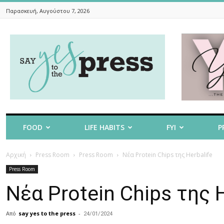
Παρασκευή, Αυγούστου 7, 2026
Say
Yes
To
The
Press
FOOD
LIFE HABITS
FYI
P
Αρχική
Press Room
Press Room
Νέα Protein Chips της Herbalife
Press Room
Νέα Protein Chips της H
Από
say yes to the press
-
24/01/2024