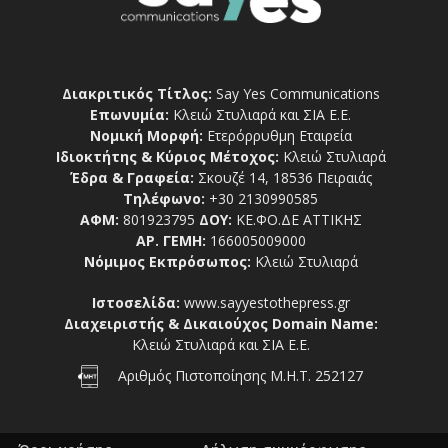
Διακριτικός Τίτλος:
Say Yes Communications
Επωνυμία:
Κλειώ Στυλιαρά και ΣΙΑ Ε.Ε.
Νομική Μορφή:
Ετερόρρυθμη Εταιρεία
Ιδιοκτήτης & Κύριος Μέτοχος:
Κλειώ Στυλιαρά
Έδρα & Γραφεία:
Σκουζέ 14, 18536 Πειραιάς
Τηλέφωνο:
+30 2130990585
ΑΦΜ:
801923795
ΔΟΥ:
ΚΕ.ΦΟ.ΔΕ ΑΤΤΙΚΗΣ
ΑΡ. ΓΕΜΗ:
166005009000
Νόμιμος Εκπρόσωπος:
Κλειώ Στυλιαρά
Ιστοσελίδα:
www.sayyestothepress.gr
Διαχειριστής & Δικαιούχος Domain Name:
Κλειώ Στυλιαρά και ΣΙΑ Ε.Ε.
Αριθμός Πιστοποίησης Μ.Η.Τ. 252127