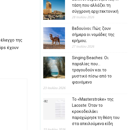
τάση που αλλάζει τη
σύγχρονη αρχιτεκτονική
28 Ιουλίου 2026
Βεδουίνοι: Πώς ζουν
σήμερα οι νομάδες της
 έλεγχο της
ερήμου;
27 Ιουλίου 2026
ips έχουν
Singing Beaches: Οι
παραλίες που…
τραγουδούν και το
μυστικό πίσω από το
φαινόμενο
23 Ιουλίου 2026
Το «Masterstroke» της
Lacoste: Όταν το
κροκοδειλάκι
παραχώρησε τη θέση του
στα απειλούμενα είδη
23 Ιουλίου 2026