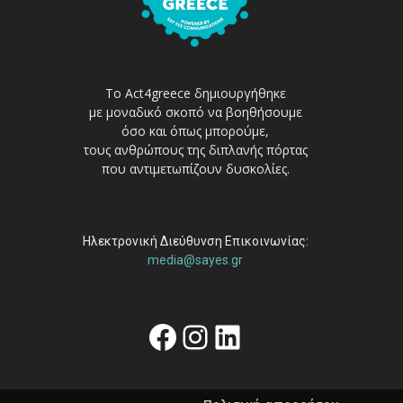
Το Act4greece δημιουργήθηκε
με μοναδικό σκοπό να βοηθήσουμε
όσο και όπως μπορούμε,
τους ανθρώπους της διπλανής πόρτας
που αντιμετωπίζουν δυσκολίες.
Ηλεκτρονική Διεύθυνση Επικοινωνίας:
media@sayes.gr
Facebook
Instagram
Linkedin