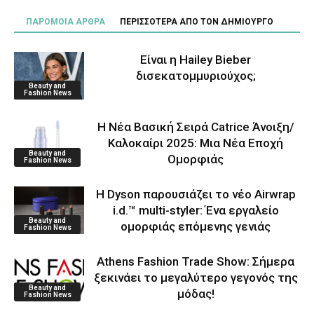
ΠΑΡΟΜΟΙΑ ΑΡΘΡΑ
ΠΕΡΙΣΣΟΤΕΡΑ ΑΠΟ ΤΟΝ ΔΗΜΙΟΥΡΓΟ
Είναι η Hailey Bieber
δισεκατομμυριούχος;
Beauty and
Fashion News
Η Νέα Βασική Σειρά Catrice Άνοιξη/
Καλοκαίρι 2025: Μια Νέα Εποχή
Beauty and
Ομορφιάς
Fashion News
Η Dyson παρουσιάζει το νέο Airwrap
i.d.™ multi-styler: Ένα εργαλείο
Beauty and
ομορφιάς επόμενης γενιάς
Fashion News
Athens Fashion Trade Show: Σήμερα
ξεκινάει το μεγαλύτερο γεγονός της
Beauty and
μόδας!
Fashion News