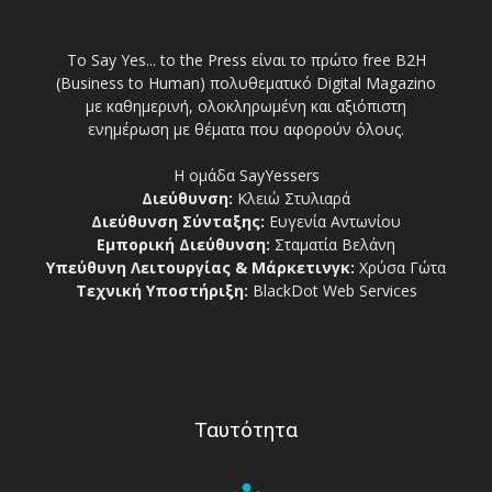
Το Say Yes... to the Press είναι το πρώτο free Β2Η
(Business to Human) πολυθεματικό Digital Magazino
με καθημερινή, ολοκληρωμένη και αξιόπιστη
ενημέρωση με θέματα που αφορούν όλους.
Η ομάδα SayYessers
Διεύθυνση:
Κλειώ Στυλιαρά
Διεύθυνση Σύνταξης:
Ευγενία Αντωνίου
Εμπορική Διεύθυνση:
Σταματία Βελάνη
Υπεύθυνη Λειτουργίας & Μάρκετινγκ:
Χρύσα Γώτα
Τεχνική Υποστήριξη:
BlackDot Web Services
Ταυτότητα