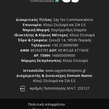
Διακριτικός Τίτλος:
Say Yes Communications
Επωνυμία:
Κλειώ Στυλιαρά και ΣΙΑ Ε.Ε.
Νομική Μορφή:
Ετερόρρυθμη Εταιρεία
Ιδιοκτήτης & Κύριος Μέτοχος:
Κλειώ Στυλιαρά
Έδρα & Γραφεία:
Σκουζέ 14, 18536 Πειραιάς
Τηλέφωνο:
+30 2130990585
ΑΦΜ:
801923795
ΔΟΥ:
ΚΕ.ΦΟ.ΔΕ ΑΤΤΙΚΗΣ
ΑΡ. ΓΕΜΗ:
166005009000
Νόμιμος Εκπρόσωπος:
Κλειώ Στυλιαρά
Ιστοσελίδα:
www.sayyestothepress.gr
Διαχειριστής & Δικαιούχος Domain Name:
Κλειώ Στυλιαρά και ΣΙΑ Ε.Ε.
Αριθμός Πιστοποίησης Μ.Η.Τ. 252127
Πολιτική απορρήτου