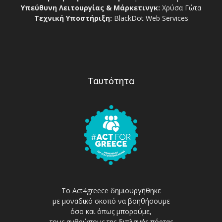
Υπεύθυνη Λειτουργίας & Μάρκετινγκ:
Χρύσα Γώτα
Τεχνική Υποστήριξη:
BlackDot Web Services
Ταυτότητα
Το Act4greece δημιουργήθηκε
με μοναδικό σκοπό να βοηθήσουμε
όσο και όπως μπορούμε,
τους ανθρώπους της διπλανής πόρτας