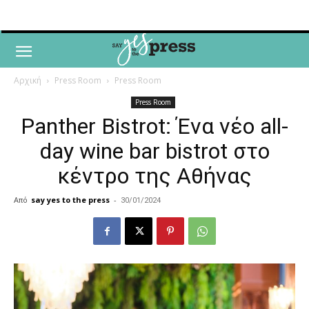
Αρχική
Press Room
Press Room
Press Room
Panther Bistrot: Ένα νέο all-
day wine bar bistrot στο
κέντρο της Αθήνας
Από
say yes to the press
-
30/01/2024