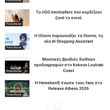
Press Room
Τα UGG bestsellers που κερδίζουν
ξανά το κοινό
Press Room
Η iStorm παρουσιάζει τη Stormi, τη
νέα AI Shopping Assistant
Press Room
Μουσικές βραδιές διεθνών
προδιαγραφών στο Kokoon Loutraki
Coast
Press Room
Η Heineken® ένωσε τους fans στο
Release Athens 2026
Press Room