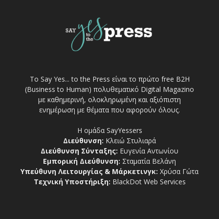
Το Say Yes... to the Press είναι το πρώτο free Β2Η
(Business to Human) πολυθεματικό Digital Magazino
με καθημερινή, ολοκληρωμένη και αξιόπιστη
ενημέρωση με θέματα που αφορούν όλους.
Η ομάδα SayYessers
Διεύθυνση:
Κλειώ Στυλιαρά
Διεύθυνση Σύνταξης:
Ευγενία Αντωνίου
Εμπορική Διεύθυνση:
Σταματία Βελάνη
Υπεύθυνη Λειτουργίας & Μάρκετινγκ:
Χρύσα Γώτα
Τεχνική Υποστήριξη:
BlackDot Web Services