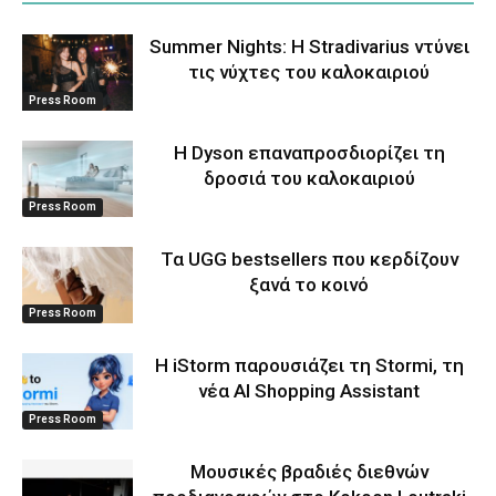
Summer Nights: Η Stradivarius ντύνει
τις νύχτες του καλοκαιριού
Press Room
Η Dyson επαναπροσδιορίζει τη
δροσιά του καλοκαιριού
Press Room
Τα UGG bestsellers που κερδίζουν
ξανά το κοινό
Press Room
Η iStorm παρουσιάζει τη Stormi, τη
νέα AI Shopping Assistant
Press Room
Μουσικές βραδιές διεθνών