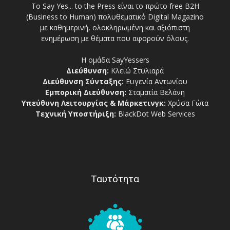
Το Say Yes... to the Press είναι το πρώτο free Β2Η
(Business to Human) πολυθεματικό Digital Magazino
με καθημερινή, ολοκληρωμένη και αξιόπιστη
ενημέρωση με θέματα που αφορούν όλους.
Η ομάδα SayYessers
Διεύθυνση:
Κλειώ Στυλιαρά
Διεύθυνση Σύνταξης:
Ευγενία Αντωνίου
Εμπορική Διεύθυνση:
Σταματία Βελάνη
Υπεύθυνη Λειτουργίας & Μάρκετινγκ:
Χρύσα Γώτα
Τεχνική Υποστήριξη:
BlackDot Web Services
Ταυτότητα