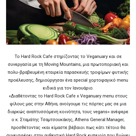
To Hard Rock Cafe στηρίζοντας το Veganuary και σε
συνεργασία με τη Moving Mountains, μια πρωτοποριακή και
πολυ-βραβευμένη εταιρεία παρασκευής τροφίμων φυτικής
προέλευσης, δημιούργησαν ένα special χορτοφαγικό menu
ειδικά για τον Ιανουάριο.
«Διαθέτοντας το Hard Rock Cafe x Veganuary menu στους
φίλους μας στην Αθήνα, ανοίγουμε τις πόρτες μας σε μια
διαρκώς αναπτυσσόμενη κοινότητα, τους vegans» ανέφερε
ο κ. Σταμάτης Τσαμτσουκάκης, Athens General Manager,
προσθέτοντας «και είμαστε βέβαιοι πως κάτι τέτοιο θα
συνεισφέρει στην αυθεντική Hard Rock εμπειρία που βιώνει