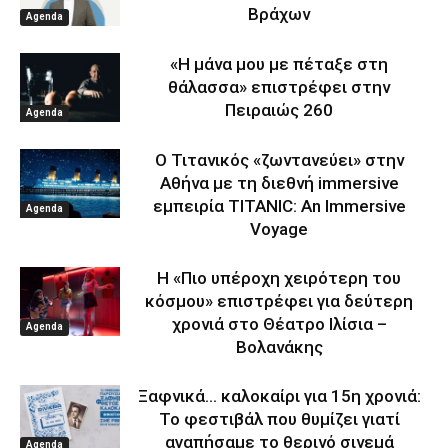
Βράχων
Agenda
«Η μάνα μου με πέταξε στη
θάλασσα» επιστρέφει στην
Πειραιώς 260
Agenda
Ο Τιτανικός «ζωντανεύει» στην
Αθήνα με τη διεθνή immersive
εμπειρία TITANIC: An Immersive
Agenda
Voyage
Η «Πιο υπέροχη χειρότερη του
κόσμου» επιστρέφει για δεύτερη
χρονιά στο Θέατρο Ιλίσια –
Agenda
Βολανάκης
Ξαφνικά… καλοκαίρι για 15η χρονιά:
Το φεστιβάλ που θυμίζει γιατί
αγαπήσαμε το θερινό σινεμά
Agenda