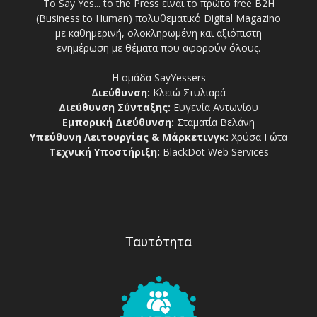
Το Say Yes... to the Press είναι το πρώτο free Β2Η
(Business to Human) πολυθεματικό Digital Magazino
με καθημερινή, ολοκληρωμένη και αξιόπιστη
ενημέρωση με θέματα που αφορούν όλους.
Η ομάδα SayYessers
Διεύθυνση:
Κλειώ Στυλιαρά
Διεύθυνση Σύνταξης:
Ευγενία Αντωνίου
Εμπορική Διεύθυνση:
Σταματία Βελάνη
Υπεύθυνη Λειτουργίας & Μάρκετινγκ:
Χρύσα Γώτα
Τεχνική Υποστήριξη:
BlackDot Web Services
Ταυτότητα