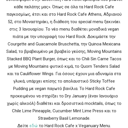
κάθε πελάτης μας». Όπως σε όλα τα Hard Rock Cafe
παγκοσμίως, έτσι και στο Hard Rock Cafe Athens, Αδριανού
52, στο Μοναστηράκι, η διάθεση του special menu ξεκινάει
στις 3 Ιανουαρίου. Το νέο menu διαθέτει μοναδικά vegan
πιάτα με την υπογραφή του Hard Rock. Δοκιμάστε την
Courgette and Guacamole Bruschetta, την Quinoa Mexicana
Salad, το βραβευμένο με βραβείο γεύσης, Moving Mountains
Stacked BBQ Plant Burger, όπως και το Chili Sin Carne Tacos
με Moving Mountains φυτικό κιμά, το Quorn Tenders Salad
και τα Cauliflower Wings. Για όσους έχουν μια αδυναμία στα
γλυκά, υπάρχει επίσης το απολαυστικό Sticky Toffee
Pudding με vegan παγωτό βανίλια. Το Hard Rock Cafe
προκειμένου να στηρίξει το Dry January (έναν Ιανουάριο
χωρίς αλκοόλ) διαθέτει και δροσιστικά mocktails, όπως το
Chile Lime Pineapple, Cucumber Mint Lime Press και το
Strawberry Basil Lemonade.
Δείτε
εδώ
το Hard Rock Cafe x Veganuary Menu.