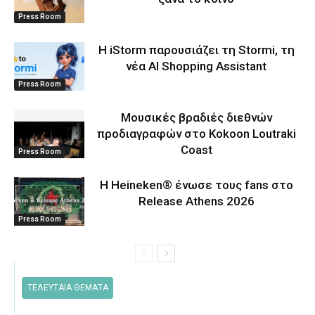
Press Room
Η iStorm παρουσιάζει τη Stormi, τη
νέα AI Shopping Assistant
Press Room
Μουσικές βραδιές διεθνών
προδιαγραφών στο Kokoon Loutraki
Coast
Press Room
Η Heineken® ένωσε τους fans στο
Release Athens 2026
Press Room
ΤΕΛΕΥΤΑΙΑ ΘΕΜΑΤΑ