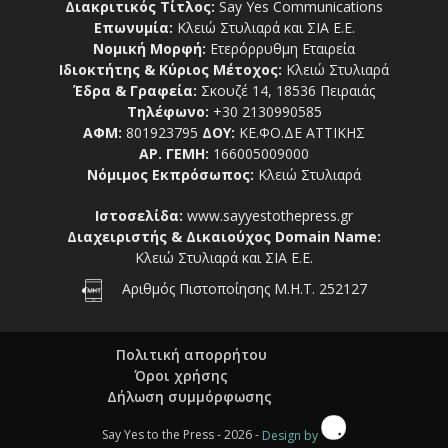
Διακριτικός Τίτλος:
Say Yes Communications
Επωνυμία:
Κλειώ Στυλιαρά και ΣΙΑ Ε.Ε.
Νομική Μορφή:
Ετερόρρυθμη Εταιρεία
Ιδιοκτήτης & Κύριος Μέτοχος:
Κλειώ Στυλιαρά
Έδρα & Γραφεία:
Σκουζέ 14, 18536 Πειραιάς
Τηλέφωνο:
+30 2130990585
ΑΦΜ:
801923795
ΔΟΥ:
ΚΕ.ΦΟ.ΔΕ ΑΤΤΙΚΗΣ
ΑΡ. ΓΕΜΗ:
166005009000
Νόμιμος Εκπρόσωπος:
Κλειώ Στυλιαρά
Ιστοσελίδα:
www.sayyestothepress.gr
Διαχειριστής & Δικαιούχος Domain Name:
Κλειώ Στυλιαρά και ΣΙΑ Ε.Ε.
Αριθμός Πιστοποίησης Μ.Η.Τ. 252127
Πολιτική απορρήτου
Όροι χρήσης
Δήλωση συμμόρφωσης
Say Yes to the Press - 2026 -
Design by