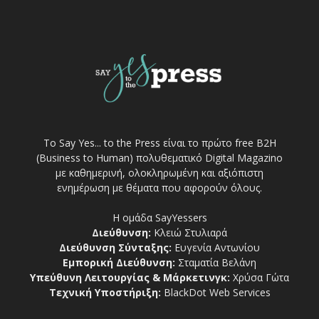
Το Say Yes... to the Press είναι το πρώτο free Β2Η
(Business to Human) πολυθεματικό Digital Magazino
με καθημερινή, ολοκληρωμένη και αξιόπιστη
ενημέρωση με θέματα που αφορούν όλους.
Η ομάδα SayYessers
Διεύθυνση:
Κλειώ Στυλιαρά
Διεύθυνση Σύνταξης:
Ευγενία Αντωνίου
Εμπορική Διεύθυνση:
Σταματία Βελάνη
Υπεύθυνη Λειτουργίας & Μάρκετινγκ:
Χρύσα Γώτα
Τεχνική Υποστήριξη:
BlackDot Web Services