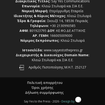
Διακριτικός Τίτλος:
Say Yes Communications
Επωνυμία:
Κλειώ Στυλιαρά και ΣΙΑ Ε.Ε.
Νομική Μορφή:
Ετερόρρυθμη Εταιρεία
Ιδιοκτήτης & Κύριος Μέτοχος:
Κλειώ Στυλιαρά
Έδρα & Γραφεία:
Σκουζέ 14, 18536 Πειραιάς
Τηλέφωνο:
+30 2130990585
ΑΦΜ:
801923795
ΔΟΥ:
ΚΕ.ΦΟ.ΔΕ ΑΤΤΙΚΗΣ
ΑΡ. ΓΕΜΗ:
166005009000
Νόμιμος Εκπρόσωπος:
Κλειώ Στυλιαρά
Ιστοσελίδα:
www.sayyestothepress.gr
Διαχειριστής & Δικαιούχος Domain Name:
Κλειώ Στυλιαρά και ΣΙΑ Ε.Ε.
Αριθμός Πιστοποίησης Μ.Η.Τ. 252127
Πολιτική απορρήτου
Όροι χρήσης
Δήλωση συμμόρφωσης
Say Yes to the Press - 2026 -
Design by