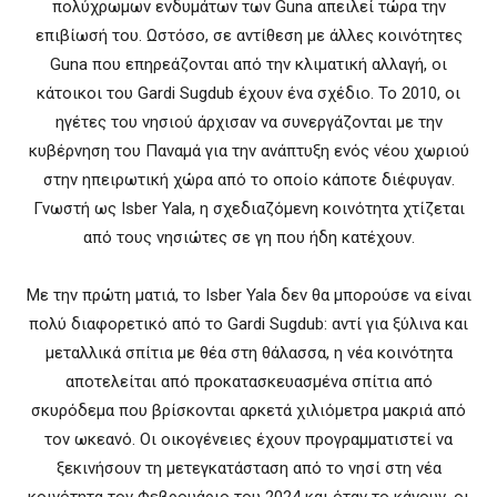
πολύχρωμων ενδυμάτων των Guna απειλεί τώρα την
επιβίωσή του. Ωστόσο, σε αντίθεση με άλλες κοινότητες
Guna που επηρεάζονται από την κλιματική αλλαγή, οι
κάτοικοι του Gardi Sugdub έχουν ένα σχέδιο. Το 2010, οι
ηγέτες του νησιού άρχισαν να συνεργάζονται με την
κυβέρνηση του Παναμά για την ανάπτυξη ενός νέου χωριού
στην ηπειρωτική χώρα από το οποίο κάποτε διέφυγαν.
Γνωστή ως Isber Yala, η σχεδιαζόμενη κοινότητα χτίζεται
από τους νησιώτες σε γη που ήδη κατέχουν.
Με την πρώτη ματιά, το Isber Yala δεν θα μπορούσε να είναι
πολύ διαφορετικό από το Gardi Sugdub: αντί για ξύλινα και
μεταλλικά σπίτια με θέα στη θάλασσα, η νέα κοινότητα
αποτελείται από προκατασκευασμένα σπίτια από
σκυρόδεμα που βρίσκονται αρκετά χιλιόμετρα μακριά από
τον ωκεανό. Οι οικογένειες έχουν προγραμματιστεί να
ξεκινήσουν τη μετεγκατάσταση από το νησί στη νέα
κοινότητα τον Φεβρουάριο του 2024 και όταν το κάνουν, οι