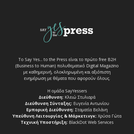
Το Say Yes... to the Press είναι το πρώτο free Β2Η
(Business to Human) πολυθεματικό Digital Magazino
με καθημερινή, ολοκληρωμένη και αξιόπιστη
ενημέρωση με θέματα που αφορούν όλους.
Η ομάδα SayYessers
Διεύθυνση:
Κλειώ Στυλιαρά
Διεύθυνση Σύνταξης:
Ευγενία Αντωνίου
Εμπορική Διεύθυνση:
Σταματία Βελάνη
Υπεύθυνη Λειτουργίας & Μάρκετινγκ:
Χρύσα Γώτα
Τεχνική Υποστήριξη:
BlackDot Web Services