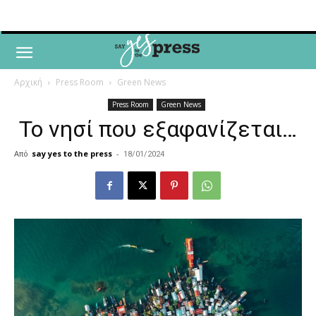
Αρχική
Press Room
Green News
Press Room
Green News
To νησί που εξαφανίζεται…
Από
say yes to the press
-
18/01/2024