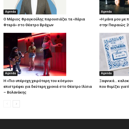
Agenda
Agenda
Ο Μάριος Φραγκούλης παρουσιάζει τα «Χέρια
«Η μάνα μου με 
Φτερά» στο Θέατρο Βράχων
στην Πειραιώς 2
Agenda
Agenda
Η «Πιο υπέροχη χειρότερη του κόσμου»
Ξαφνικά… καλοκα
επιστρέφει για δεύτερη χρονιά στο Θέατρο Ιλίσια
που θυμίζει για
– Βολανάκης