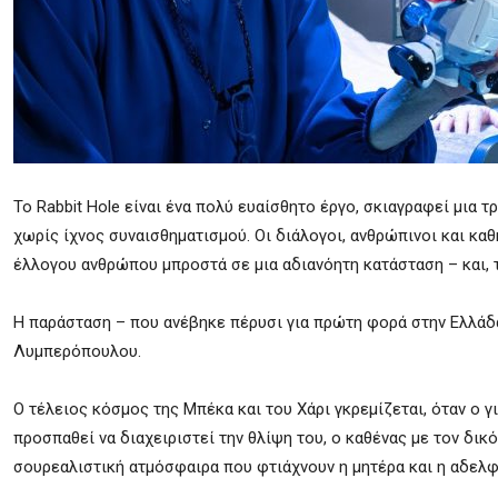
Το Rabbit Hole είναι ένα πολύ ευαίσθητο έργο, σκιαγραφεί μια τ
χωρίς ίχνος συναισθηματισμού. Οι διάλογοι, ανθρώπινοι και κα
έλλογου ανθρώπου μπροστά σε μια αδιανόητη κατάσταση – και, τέ
Η παράσταση – που ανέβηκε πέρυσι για πρώτη φορά στην Ελλάδα
Λυμπερόπουλου.
Ο τέλειος κόσμος της Μπέκα και του Χάρι γκρεμίζεται, όταν ο γ
προσπαθεί να διαχειριστεί την θλίψη του, ο καθένας με τον δι
σουρεαλιστική ατμόσφαιρα που φτιάχνουν η μητέρα και η αδε