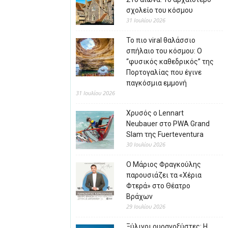
σχολείο του κόσμου
31 Ιουλίου 2026
Το πιο viral θαλάσσιο
σπήλαιο του κόσμου: Ο
“φυσικός καθεδρικός” της
Πορτογαλίας που έγινε
παγκόσμια εμμονή
31 Ιουλίου 2026
Χρυσός ο Lennart
Neubauer στο PWA Grand
Slam της Fuerteventura
30 Ιουλίου 2026
Ο Μάριος Φραγκούλης
παρουσιάζει τα «Χέρια
Φτερά» στο Θέατρο
Βράχων
29 Ιουλίου 2026
Ξύλινοι ουρανοξύστες: Η