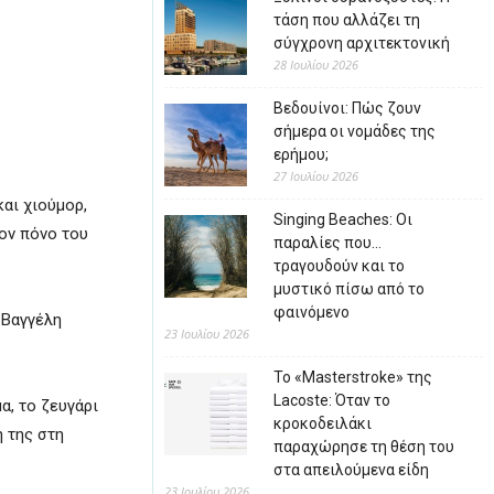
τάση που αλλάζει τη
σύγχρονη αρχιτεκτονική
28 Ιουλίου 2026
Βεδουίνοι: Πώς ζουν
σήμερα οι νομάδες της
ερήμου;
27 Ιουλίου 2026
και χιούμορ,
Singing Beaches: Οι
τον πόνο του
παραλίες που…
τραγουδούν και το
μυστικό πίσω από το
φαινόμενο
 Βαγγέλη
23 Ιουλίου 2026
Το «Masterstroke» της
Lacoste: Όταν το
α, το ζευγάρι
κροκοδειλάκι
ή της στη
παραχώρησε τη θέση του
στα απειλούμενα είδη
23 Ιουλίου 2026