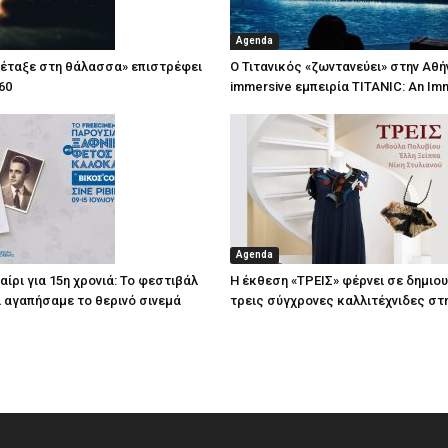
Agenda
πέταξε στη θάλασσα» επιστρέφει
Ο Τιτανικός «ζωντανεύει» στην Αθή
60
immersive εμπειρία TITANIC: An Im
Agenda
ίρι για 15η χρονιά: Το φεστιβάλ
Η έκθεση «ΤΡΕΙΣ» φέρνει σε δημιο
τί αγαπήσαμε το θερινό σινεμά
τρεις σύγχρονες καλλιτέχνιδες στ