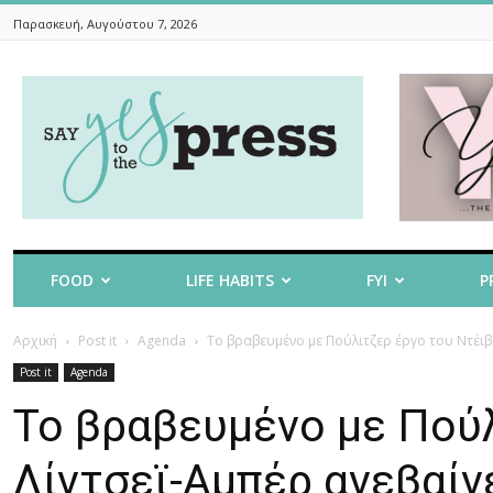
Παρασκευή, Αυγούστου 7, 2026
Say
Yes
To
The
Press
FOOD
LIFE HABITS
FYI
P
Αρχική
Post it
Agenda
Το βραβευμένο με Πούλιτζερ έργο του Ντέιβι
Post it
Agenda
Το βραβευμένο με Πούλ
Λίντσεϊ-Αμπέρ ανεβαίν