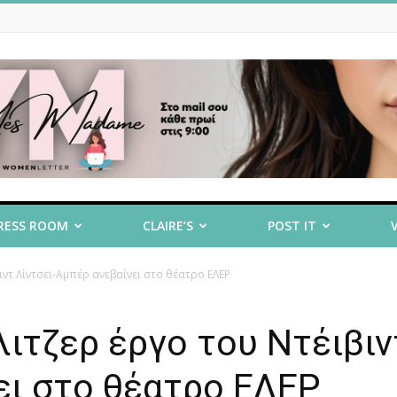
RESS ROOM
CLAIRE’S
POST IT
ντ Λίντσεϊ-Αμπέρ ανεβαίνει στο θέατρο ΕΛΕΡ
ιτζερ έργο του Ντέιβιν
ει στο θέατρο ΕΛΕΡ