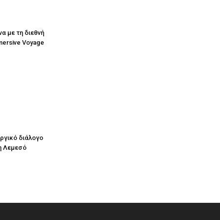
να με τη διεθνή
mersive Voyage
υργικό διάλογο
η Λεμεσό