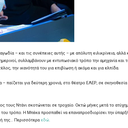
ραγωδία – και τις συνέπειες αυτής – με απόλυτη ειλικρίνεια, αλλά 
θημερινοί, συλλαμβάνουν με εντυπωσιακό τρόπο την αμηχανία και 
λος, την ικανότητά του για επιβίωση ή ακόμα και για ελπίδα.
 – παίζεται για δεύτερη χρονιά, στο θέατρο ΕΛΕΡ, σε σκηνοθεσία
ιoς τους Ντάνι σκοτώνεται σε τροχαίο. Οκτώ μήνες μετά το ατύχημ
κό του τρόπο. Η Μπέκα προσπαθεί να επαναπροσδιορίσει την ύπαρξ
λφή της… Περισσότερα
εδώ
.