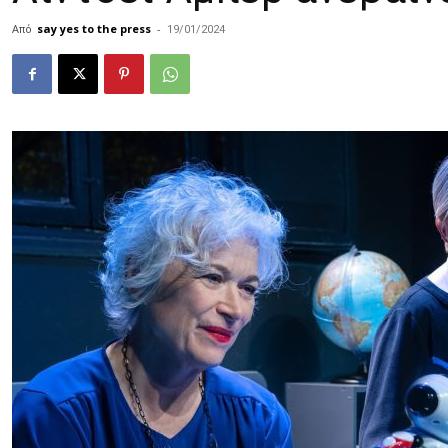
Από
say yes to the press
-
19/01/2024