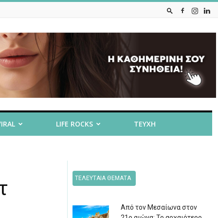
VIRAL
LIFE ROCKS
ΤΕΥΧΗ
ΤΕΛΕΥΤΑΙΑ ΘΕΜΑΤΑ
τ
Από τον Μεσαίωνα στον
21ο αιώνα: Το αρχαιότερο