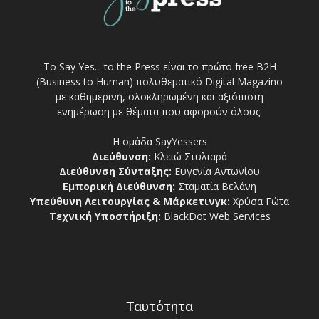
Το Say Yes... to the Press είναι το πρώτο free Β2Η
(Business to Human) πολυθεματικό Digital Magazino
με καθημερινή, ολοκληρωμένη και αξιόπιστη
ενημέρωση με θέματα που αφορούν όλους.
Η ομάδα SayYessers
Διεύθυνση:
Κλειώ Στυλιαρά
Διεύθυνση Σύνταξης:
Ευγενία Αντωνίου
Εμπορική Διεύθυνση:
Σταματία Βελάνη
Υπεύθυνη Λειτουργίας & Μάρκετινγκ:
Χρύσα Γώτα
Τεχνική Υποστήριξη:
BlackDot Web Services
Ταυτότητα