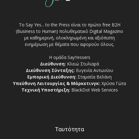
Το Say Yes... to the Press είναι το πρώτο free Β2Η
(Business to Human) πολυθεματικό Digital Magazino
με καθημερινή, ολοκληρωμένη και αξιόπιστη
ενημέρωση με θέματα που αφορούν όλους.
Η ομάδα SayYessers
Διεύθυνση:
Κλειώ Στυλιαρά
Διεύθυνση Σύνταξης:
Ευγενία Αντωνίου
Εμπορική Διεύθυνση:
Σταματία Βελάνη
Υπεύθυνη Λειτουργίας & Μάρκετινγκ:
Χρύσα Γώτα
Τεχνική Υποστήριξη:
BlackDot Web Services
Ταυτότητα