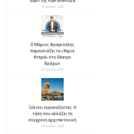
Slam της Fuerteventura
30 Ιουλίου 2026
Ο Μάριος Φραγκούλης
παρουσιάζει τα «Χέρια
Φτερά» στο Θέατρο
Βράχων
29 Ιουλίου 2026
Ξύλινοι ουρανοξύστες: Η
τάση που αλλάζει τη
σύγχρονη αρχιτεκτονική
28 Ιουλίου 2026