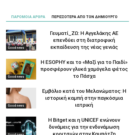
ΠΑΡΟΜΟΙΑ ΑΡΘΡΑ
ΠΕΡΙΣΣΟΤΕΡΑ ΑΠΟ ΤΟΝ ΔΗΜΙΟΥΡΓΟ
Γευματί_ΖΩ: Η Αγγελάκης ΑΕ
επενδύει στη διατροφική
εκπαίδευση της νέας γενιάς
Good news
Η ESOPHY και το «Μαζί για το Παιδί»
προσφέρουν γλυκά χαμόγελα φέτος
το Πάσχα
Good news
Εμβόλιο κατά του Μελανώματος: Η
ιστορική καμπή στην παγκόσμια
ιατρική
Good news
Η Bitget και η UNICEF ενώνουν
δυνάμεις για την ενδυνάμωση
κοριτσιών στην Καμπότζη
Good news