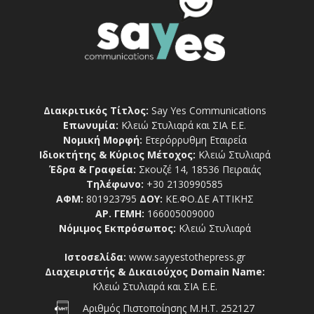
Διακριτικός Τίτλος:
Say Yes Communications
Επωνυμία:
Κλειώ Στυλιαρά και ΣΙΑ Ε.Ε.
Νομική Μορφή:
Ετερόρρυθμη Εταιρεία
Ιδιοκτήτης & Κύριος Μέτοχος:
Κλειώ Στυλιαρά
Έδρα & Γραφεία:
Σκουζέ 14, 18536 Πειραιάς
Τηλέφωνο:
+30 2130990585
ΑΦΜ:
801923795
ΔΟΥ:
ΚΕ.ΦΟ.ΔΕ ΑΤΤΙΚΗΣ
ΑΡ. ΓΕΜΗ:
166005009000
Νόμιμος Εκπρόσωπος:
Κλειώ Στυλιαρά
Ιστοσελίδα:
www.sayyestothepress.gr
Διαχειριστής & Δικαιούχος Domain Name:
Κλειώ Στυλιαρά και ΣΙΑ Ε.Ε.
Αριθμός Πιστοποίησης Μ.Η.Τ. 252127