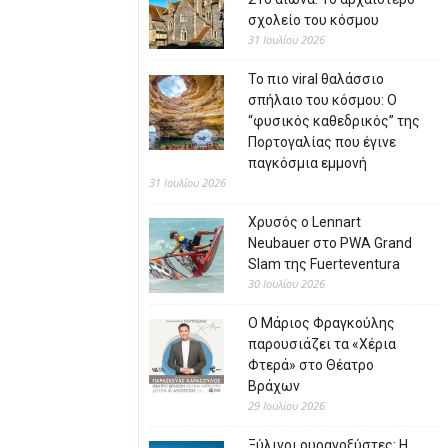
σχολείο του κόσμου
31 Ιουλίου 2026
Το πιο viral θαλάσσιο
σπήλαιο του κόσμου: Ο
“φυσικός καθεδρικός” της
Πορτογαλίας που έγινε
παγκόσμια εμμονή
31 Ιουλίου 2026
Χρυσός ο Lennart
Neubauer στο PWA Grand
Slam της Fuerteventura
30 Ιουλίου 2026
Ο Μάριος Φραγκούλης
παρουσιάζει τα «Χέρια
Φτερά» στο Θέατρο
Βράχων
29 Ιουλίου 2026
Ξύλινοι ουρανοξύστες: Η