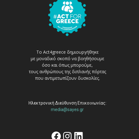
Το Act4greece δημιουργήθηκε
με μοναδικό σκοπό να βοηθήσουμε
όσο και όπως μπορούμε,
τους ανθρώπους της διπλανής πόρτας
που αντιμετωπίζουν δυσκολίες.
Ηλεκτρονική Διεύθυνση Επικοινωνίας:
media@sayes.gr
Facebook
Instagram
Linkedin