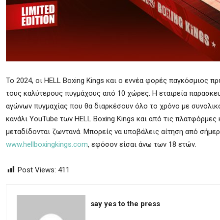
Το 2024, οι HELL Boxing Kings και ο εννέα φορές παγκόσμιος πρ
τους καλύτερους πυγμάχους από 10 χώρες. Η εταιρεία παρασκευ
αγώνων πυγμαχίας που θα διαρκέσουν όλο το χρόνο με συνολικό
κανάλι YouTube των HELL Boxing Kings και από τις πλατφόρμες κ
μεταδίδονται ζωντανά. Μπορείς να υποβάλεις αίτηση από σήμε
www.hellboxingkings.com
, εφόσον είσαι άνω των 18 ετών.
Post Views:
411
say yes to the press