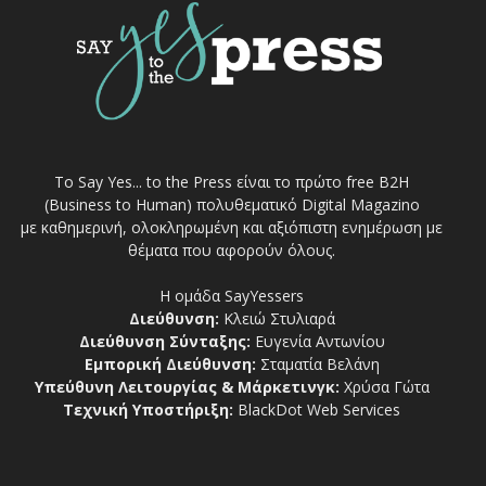
Το Say Yes... to the Press είναι το πρώτο free Β2Η
(Business to Human) πολυθεματικό Digital Magazino
με καθημερινή, ολοκληρωμένη και αξιόπιστη ενημέρωση με
θέματα που αφορούν όλους.
Η ομάδα SayYessers
Διεύθυνση:
Κλειώ Στυλιαρά
Διεύθυνση Σύνταξης:
Ευγενία Αντωνίου
Εμπορική Διεύθυνση:
Σταματία Βελάνη
Υπεύθυνη Λειτουργίας & Μάρκετινγκ:
Χρύσα Γώτα
Τεχνική Υποστήριξη:
BlackDot Web Services