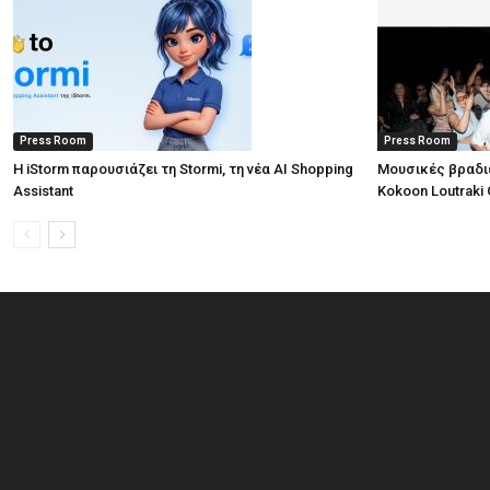
Press Room
Press Room
Η iStorm παρουσιάζει τη Stormi, τη νέα AI Shopping
Μουσικές βραδι
Assistant
Kokoon Loutraki 