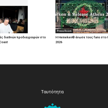
Press Room
ές διεθνών προδιαγραφών στο
Η Heineken® ένωσε τους fans στο 
Coast
2026
Ταυτότητα