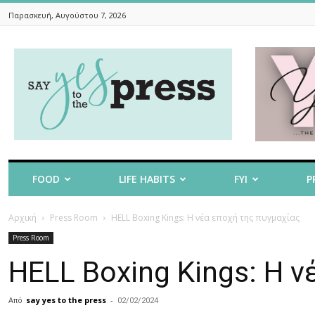
Παρασκευή, Αυγούστου 7, 2026
Say
Yes
To
The
Press
FOOD
LIFE HABITS
FYI
P
Αρχική
Press Room
HELL Boxing Kings: Η νέα εποχή της πυγμαχίας
Press Room
HELL Boxing Kings: Η 
Από
say yes to the press
-
02/02/2024