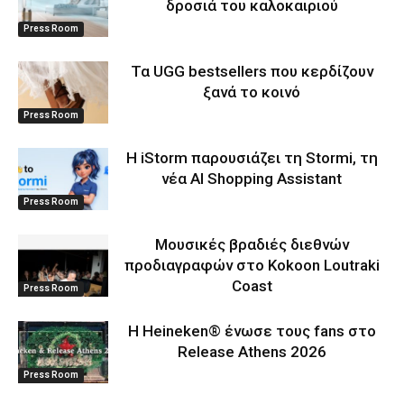
δροσιά του καλοκαιριού
Press Room
Τα UGG bestsellers που κερδίζουν
ξανά το κοινό
Press Room
Η iStorm παρουσιάζει τη Stormi, τη
νέα AI Shopping Assistant
Press Room
Μουσικές βραδιές διεθνών
προδιαγραφών στο Kokoon Loutraki
Coast
Press Room
Η Heineken® ένωσε τους fans στο
Release Athens 2026
Press Room