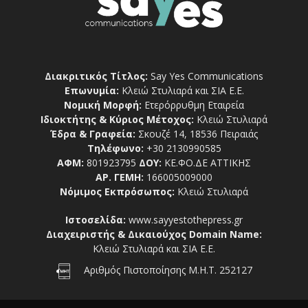
Διακριτικός Τίτλος:
Say Yes Communications
Επωνυμία:
Κλειώ Στυλιαρά και ΣΙΑ Ε.Ε.
Νομική Μορφή:
Ετερόρρυθμη Εταιρεία
Ιδιοκτήτης & Κύριος Μέτοχος:
Κλειώ Στυλιαρά
Έδρα & Γραφεία:
Σκουζέ 14, 18536 Πειραιάς
Τηλέφωνο:
+30 2130990585
ΑΦΜ:
801923795
ΔΟΥ:
ΚΕ.ΦΟ.ΔΕ ΑΤΤΙΚΗΣ
ΑΡ. ΓΕΜΗ:
166005009000
Νόμιμος Εκπρόσωπος:
Κλειώ Στυλιαρά
Ιστοσελίδα:
www.sayyestothepress.gr
Διαχειριστής & Δικαιούχος Domain Name:
Κλειώ Στυλιαρά και ΣΙΑ Ε.Ε.
Αριθμός Πιστοποίησης Μ.Η.Τ. 252127