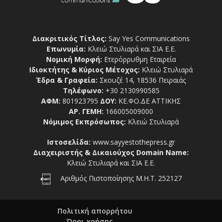
Διακριτικός Τίτλος:
Say Yes Communications
Επωνυμία:
Κλειώ Στυλιαρά και ΣΙΑ Ε.Ε.
Νομική Μορφή:
Ετερόρρυθμη Εταιρεία
Ιδιοκτήτης & Κύριος Μέτοχος:
Κλειώ Στυλιαρά
Έδρα & Γραφεία:
Σκουζέ 14, 18536 Πειραιάς
Τηλέφωνο:
+30 2130990585
ΑΦΜ:
801923795
ΔΟΥ:
ΚΕ.ΦΟ.ΔΕ ΑΤΤΙΚΗΣ
ΑΡ. ΓΕΜΗ:
166005009000
Νόμιμος Εκπρόσωπος:
Κλειώ Στυλιαρά
Ιστοσελίδα:
www.sayyestothepress.gr
Διαχειριστής & Δικαιούχος Domain Name:
Κλειώ Στυλιαρά και ΣΙΑ Ε.Ε.
Αριθμός Πιστοποίησης Μ.Η.Τ. 252127
Πολιτική απορρήτου
Όροι χρήσης