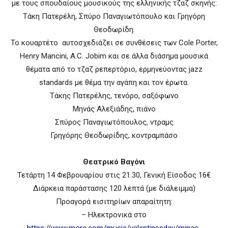
με τους σπουδαίους μουσικούς της ελληνικής τζαζ σκηνής:
Τάκη Πατερέλη, Σπύρο Παναγιωτόπουλο και Γρηγόρη
Θεοδωρίδη.
Το κουαρτέτο αυτοσχεδιάζει σε συνθέσεις των Cole Porter,
Henry Mancini, A.C. Jobim και σε άλλα διάσημα μουσικά
θέματα από το τζαζ ρεπερτόριο, ερμηνεύοντας
j
azz
standards με θέμα την αγάπη και τον έρωτα.
Τάκης Πατερέλης, τενόρο, σαξόφωνο
Mηνάς Αλεξιάδης, πιάνο
Σπύρος Παναγιωτόπουλος, ντραμς
Γρηγόρης Θεοδωρίδης, κοντραμπάσο
Θεατρικό Βαγόνι
Τετάρτη 14 Φεβρουαρίου στις 21.30, Γενική Είσοδος 16€
Διάρκεια παράστασης 120 λεπτά (με διάλειμμα)
Προαγορά εισιτηρίων απαραίτητη:
– Ηλεκτρονικά στο
https://www.more.com/music/valentinesday/minas-