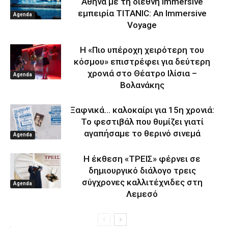
Αθήνα με τη διεθνή immersive
εμπειρία TITANIC: An Immersive
Agenda
Voyage
Η «Πιο υπέροχη χειρότερη του
κόσμου» επιστρέφει για δεύτερη
χρονιά στο Θέατρο Ιλίσια –
Agenda
Βολανάκης
Ξαφνικά… καλοκαίρι για 15η χρονιά:
Το φεστιβάλ που θυμίζει γιατί
αγαπήσαμε το θερινό σινεμά
Agenda
Η έκθεση «ΤΡΕΙΣ» φέρνει σε
δημιουργικό διάλογο τρεις
σύγχρονες καλλιτέχνιδες στη
Agenda
Λεμεσό