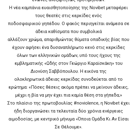
Η νέα καμπάνια ευαισθητοποίησης της Novibet μεταφέρει
τους θεατές στις κερκίδες ενός
ποδοσφαιρικού γηπέδου. Ο φακός περιηγείται ανάμεσα σε
άδεια καθίσματα που συμβολικά
αλλάζουν χρώμα, απαριθμώντας θύματα οπαδικής βίας που
έχουν αφήσει ένα δυσαναπλήρωτο κενό στις κερκίδες
όλων των ελληνικών ομάδων, υπό τους ήχους της
εμβληματικής «Ωδής στον Γεώργιο Καραϊσκάκη» του
Διονύση Σαββόπουλου. Η εικόνα της
ολοκληρωτικά άδειας κερκίδας συνοδεύεται από το
ερώτημα: «Πόσες θέσεις ακόμα πρέπει να μείνουν άδειες,
μέχρι η βία να μην έχει πια καμία θέση στα γήπεδα;»
Στο πλαίσιο της πρωτοβουλίας #noviolence, η Novibet έχει
ήδη διοργανώσει τα τελευταία δύο χρόνια ενέργειες
αιμοδοσίας, με κεντρικό μήνυμα «Όποια Ομάδα Κι Αν Είσαι
Σε Θέλουμε».