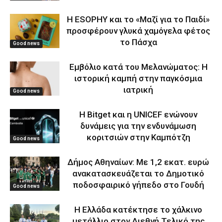
Η ESOPHY και το «Μαζί για το Παιδί»
προσφέρουν γλυκά χαμόγελα φέτος
το Πάσχα
Good news
Εμβόλιο κατά του Μελανώματος: Η
ιστορική καμπή στην παγκόσμια
ιατρική
Good news
Η Bitget και η UNICEF ενώνουν
δυνάμεις για την ενδυνάμωση
κοριτσιών στην Καμπότζη
Good news
Δήμος Αθηναίων: Με 1,2 εκατ. ευρώ
ανακατασκευάζεται το Δημοτικό
ποδοσφαιρικό γήπεδο στο Γουδή
Good news
Η Ελλάδα κατέκτησε το χάλκινο
μετάλλιο στον Διεθνή Τελικό της