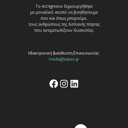
Το Act4greece δημιουργήθηκε
με μοναδικό σκοπό να βοηθήσουμε
όσο και όπως μπορούμε,
τους ανθρώπους της διπλανής πόρτας
που αντιμετωπίζουν δυσκολίες.
Ηλεκτρονική Διεύθυνση Επικοινωνίας:
media@sayes.gr
Facebook
Instagram
Linkedin