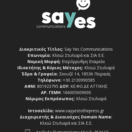
Διακριτικός Τίτλος:
Say Yes Communications
Επωνυμία:
Κλειώ Στυλιαρά και ΣΙΑ Ε.Ε.
Νομική Μορφή:
Ετερόρρυθμη Εταιρεία
Ιδιοκτήτης & Κύριος Μέτοχος:
Κλειώ Στυλιαρά
Έδρα & Γραφεία:
Σκουζέ 14, 18536 Πειραιάς
Τηλέφωνο:
+30 2130990585
ΑΦΜ:
801923795
ΔΟΥ:
ΚΕ.ΦΟ.ΔΕ ΑΤΤΙΚΗΣ
ΑΡ. ΓΕΜΗ:
166005009000
Νόμιμος Εκπρόσωπος:
Κλειώ Στυλιαρά
Ιστοσελίδα:
www.sayyestothepress.gr
Διαχειριστής & Δικαιούχος Domain Name:
Κλειώ Στυλιαρά και ΣΙΑ Ε.Ε.