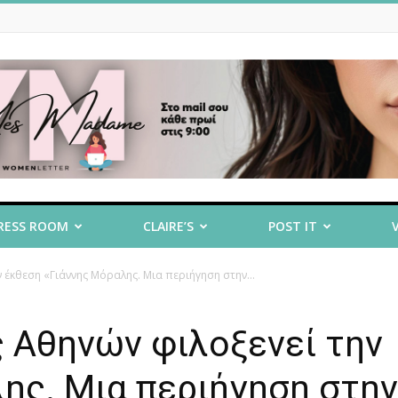
RESS ROOM
CLAIRE’S
POST IT
 έκθεση «Γιάννης Μόραλης. Μια περιήγηση στην...
 Αθηνών φιλοξενεί την
ης. Μια περιήγηση στην