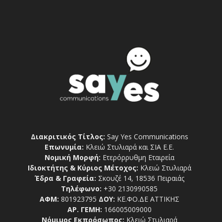
Διακριτικός Τίτλος:
Say Yes Communications
Επωνυμία:
Κλειώ Στυλιαρά και ΣΙΑ Ε.Ε.
Νομική Μορφή:
Ετερόρρυθμη Εταιρεία
Ιδιοκτήτης & Κύριος Μέτοχος:
Κλειώ Στυλιαρά
Έδρα & Γραφεία:
Σκουζέ 14, 18536 Πειραιάς
Τηλέφωνο:
+30 2130990585
ΑΦΜ:
801923795
ΔΟΥ:
ΚΕ.ΦΟ.ΔΕ ΑΤΤΙΚΗΣ
ΑΡ. ΓΕΜΗ:
166005009000
Νόμιμος Εκπρόσωπος:
Κλειώ Στυλιαρά