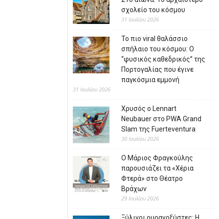
σχολείο του κόσμου
31 Ιουλίου 2026
Το πιο viral θαλάσσιο
σπήλαιο του κόσμου: Ο
“φυσικός καθεδρικός” της
Πορτογαλίας που έγινε
παγκόσμια εμμονή
31 Ιουλίου 2026
Χρυσός ο Lennart
Neubauer στο PWA Grand
Slam της Fuerteventura
30 Ιουλίου 2026
Ο Μάριος Φραγκούλης
παρουσιάζει τα «Χέρια
Φτερά» στο Θέατρο
Βράχων
29 Ιουλίου 2026
Ξύλινοι ουρανοξύστες: Η