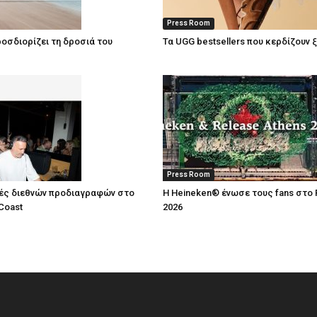
Press Room
οσδιορίζει τη δροσιά του
Τα UGG bestsellers που κερδίζουν 
Press Room
ές διεθνών προδιαγραφών στο
Η Heineken® ένωσε τους fans στο 
Coast
2026