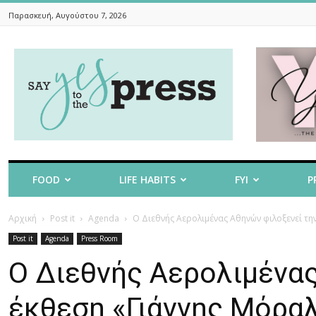
Παρασκευή, Αυγούστου 7, 2026
Say
Yes
To
The
Press
FOOD
LIFE HABITS
FYI
P
Αρχική
Post it
Agenda
Ο Διεθνής Αερολιμένας Αθηνών φιλοξενεί την
Post it
Agenda
Press Room
Ο Διεθνής Αερολιμένας
έκθεση «Γιάννης Μόραλ