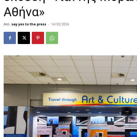
Αθήνα»
Από
say yes to the press
-
14/02/2024