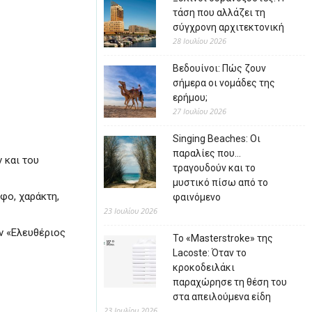
τάση που αλλάζει τη
σύγχρονη αρχιτεκτονική
28 Ιουλίου 2026
Βεδουίνοι: Πώς ζουν
σήμερα οι νομάδες της
ερήμου;
27 Ιουλίου 2026
Singing Beaches: Οι
παραλίες που…
 και του
τραγουδούν και το
μυστικό πίσω από το
φο, χαράκτη,
φαινόμενο
23 Ιουλίου 2026
ν «Ελευθέριος
Το «Masterstroke» της
Lacoste: Όταν το
κροκοδειλάκι
παραχώρησε τη θέση του
στα απειλούμενα είδη
23 Ιουλίου 2026