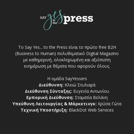
Το Say Yes... to the Press είναι το πρώτο free Β2Η
(Business to Human) πολυθεματικό Digital Magazino
με καθημερινή, ολοκληρωμένη και αξιόπιστη
ενημέρωση με θέματα που αφορούν όλους.
Η ομάδα SayYessers
Διεύθυνση:
Κλειώ Στυλιαρά
Διεύθυνση Σύνταξης:
Ευγενία Αντωνίου
Εμπορική Διεύθυνση:
Σταματία Βελάνη
Υπεύθυνη Λειτουργίας & Μάρκετινγκ:
Χρύσα Γώτα
Τεχνική Υποστήριξη:
BlackDot Web Services