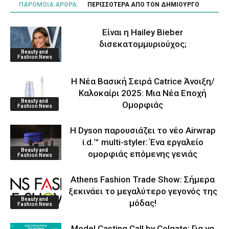
ΠΑΡΟΜΟΙΑ ΑΡΘΡΑ
ΠΕΡΙΣΣΟΤΕΡΑ ΑΠΟ ΤΟΝ ΔΗΜΙΟΥΡΓΟ
Είναι η Hailey Bieber
δισεκατομμυριούχος;
Beauty and
Fashion News
Η Νέα Βασική Σειρά Catrice Άνοιξη/
Καλοκαίρι 2025: Μια Νέα Εποχή
Beauty and
Ομορφιάς
Fashion News
Η Dyson παρουσιάζει το νέο Airwrap
i.d.™ multi-styler: Ένα εργαλείο
Beauty and
ομορφιάς επόμενης γενιάς
Fashion News
Athens Fashion Trade Show: Σήμερα
ξεκινάει το μεγαλύτερο γεγονός της
Beauty and
μόδας!
Fashion News
Model Casting Call by Colgate: Για να