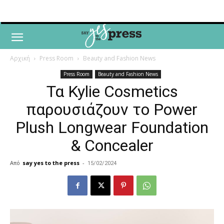
Αρχική
Press Room
Beauty and Fashion News
Press Room
Beauty and Fashion News
Τα Kylie Cosmetics
παρουσιάζουν το Power
Plush Longwear Foundation
& Concealer
Από
say yes to the press
-
15/02/2024