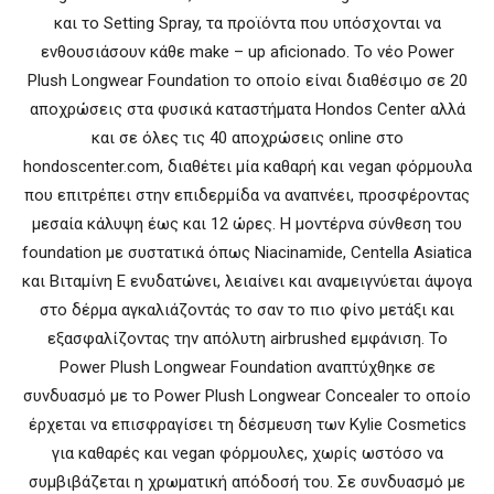
και το Setting Spray, τα προϊόντα που υπόσχονται να
ενθουσιάσουν κάθε make – up aficionado. Το νέο Power
Plush Longwear Foundation το οποίο είναι διαθέσιμο σε 20
αποχρώσεις στα φυσικά καταστήματα Hondos Center αλλά
και σε όλες τις 40 αποχρώσεις online στο
hondoscenter.com, διαθέτει μία καθαρή και vegan φόρμουλα
που επιτρέπει στην επιδερμίδα να αναπνέει, προσφέροντας
μεσαία κάλυψη έως και 12 ώρες. Η μοντέρνα σύνθεση του
foundation με συστατικά όπως Niacinamide, Centella Asiatica
και Βιταμίνη Ε ενυδατώνει, λειαίνει και αναμειγνύεται άψογα
στο δέρμα αγκαλιάζοντάς το σαν το πιο φίνο μετάξι και
εξασφαλίζοντας την απόλυτη airbrushed εμφάνιση. Το
Power Plush Longwear Foundation αναπτύχθηκε σε
συνδυασμό με το Power Plush Longwear Concealer το οποίο
έρχεται να επισφραγίσει τη δέσμευση των Kylie Cosmetics
για καθαρές και vegan φόρμουλες, χωρίς ωστόσο να
συμβιβάζεται η χρωματική απόδοσή του. Σε συνδυασμό με