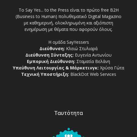
Το Say Yes... to the Press είναι το πρώτο free Β2Η
(Business to Human) πολυθεματικό Digital Magazino
με καθημερινή, ολοκληρωμένη και αξιόπιστη
ενημέρωση με θέματα που αφορούν όλους.
Η ομάδα SayYessers
Διεύθυνση:
Κλειώ Στυλιαρά
Διεύθυνση Σύνταξης:
Ευγενία Αντωνίου
Εμπορική Διεύθυνση:
Σταματία Βελάνη
Υπεύθυνη Λειτουργίας & Μάρκετινγκ:
Χρύσα Γώτα
Τεχνική Υποστήριξη:
BlackDot Web Services
Ταυτότητα