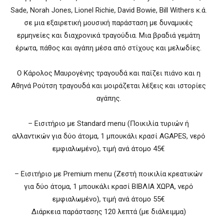
Sade, Norah Jones, Lionel Richie, David Bowie, Bill Withers κ.ά.
σε μια εξαιρετική μουσική παράσταση με δυναμικές
ερμηνείες και διαχρονικά τραγούδια. Μια βραδιά γεμάτη
έρωτα, πάθος και αγάπη μέσα από στίχους και μελωδίες.
Ο Κάρολος Μαυρογένης τραγουδά και παίζει πιάνο και η
Αθηνά Ρούτση τραγουδά και μοιράζεται λέξεις και ιστορίες
αγάπης.
– Εισιτήριο με Standard menu (Ποικιλία τυριών ή
αλλαντικών για δύο άτομα, 1 μπουκάλι κρασί AGAPES, νερό
εμφιαλωμένο), τιμή ανά άτομο 45€
– Εισιτήριο με Premium menu (Ζεστή ποικιλία κρεατικών
για δύο άτομα, 1 μπουκάλι κρασί ΒΙΒΛΙΑ ΧΩΡΑ, νερό
εμφιαλωμένο), τιμή ανά άτομο 55€
Διάρκεια παράστασης 120 λεπτά (με διάλειμμα)