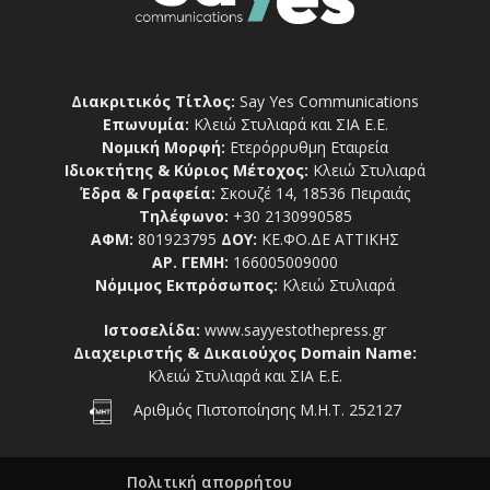
Διακριτικός Τίτλος:
Say Yes Communications
Επωνυμία:
Κλειώ Στυλιαρά και ΣΙΑ Ε.Ε.
Νομική Μορφή:
Ετερόρρυθμη Εταιρεία
Ιδιοκτήτης & Κύριος Μέτοχος:
Κλειώ Στυλιαρά
Έδρα & Γραφεία:
Σκουζέ 14, 18536 Πειραιάς
Τηλέφωνο:
+30 2130990585
ΑΦΜ:
801923795
ΔΟΥ:
ΚΕ.ΦΟ.ΔΕ ΑΤΤΙΚΗΣ
ΑΡ. ΓΕΜΗ:
166005009000
Νόμιμος Εκπρόσωπος:
Κλειώ Στυλιαρά
Ιστοσελίδα:
www.sayyestothepress.gr
Διαχειριστής & Δικαιούχος Domain Name:
Κλειώ Στυλιαρά και ΣΙΑ Ε.Ε.
Αριθμός Πιστοποίησης Μ.Η.Τ. 252127
Πολιτική απορρήτου