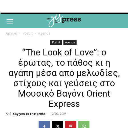
Αρχική
Post it
Agenda
Post it
Agenda
“The Look of Love”: ο
έρωτας, το πάθος κι η
αγάπη μέσα από μελωδίες,
στίχους και γεύσεις στο
Μουσικό Βαγόνι Orient
Express
Από
say yes to the press
-
12/02/2024