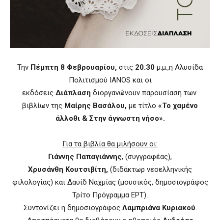
Την
Πέμπτη 8 Φεβρουαρίου,
στις
20.30
μ.μ.,η Αλυσίδα
Πολιτισμού IANOS και οι
εκδόσεις
Διάπλαση
διοργανώνουν παρουσίαση των
βιβλίων της
Μαίρης Βασάλου
,
με τίτλο
«
Το χαμένο
άλλοθι & Στην άγνωστη νήσο
».
Για τα βιβλία θα μιλήσουν οι:
Γιάννης Παπαγιάννης
, (συγγραφέας),
Χρυσάνθη Κουτσιβίτη,
(διδάκτωρ νεοελληνικής
φιλολογίας) και Δαυίδ Ναχμίας (μουσικός, δημοσιογράφος
Τρίτο Πρόγραμμα ΕΡΤ).
Συντονίζει η δημοσιογράφος
Λαμπριάνα Κυριακού
.