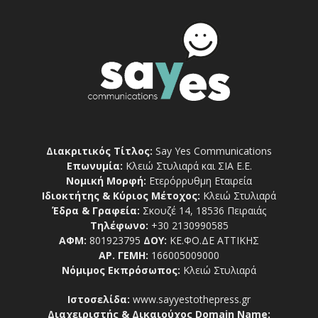
Διακριτικός Τίτλος:
Say Yes Communications
Επωνυμία:
Κλειώ Στυλιαρά και ΣΙΑ Ε.Ε.
Νομική Μορφή:
Ετερόρρυθμη Εταιρεία
Ιδιοκτήτης & Κύριος Μέτοχος:
Κλειώ Στυλιαρά
Έδρα & Γραφεία:
Σκουζέ 14, 18536 Πειραιάς
Τηλέφωνο:
+30 2130990585
ΑΦΜ:
801923795
ΔΟΥ:
ΚΕ.ΦΟ.ΔΕ ΑΤΤΙΚΗΣ
ΑΡ. ΓΕΜΗ:
166005009000
Νόμιμος Εκπρόσωπος:
Κλειώ Στυλιαρά
Ιστοσελίδα:
www.sayyestothepress.gr
Διαχειριστής & Δικαιούχος Domain Name: