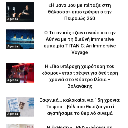
«Η μάνα μου με πέταξε στη
θάλασσα» επιστρέφει στην
Πειραιώς 260
Agenda
Ο Τιτανικός «ζωντανεύει» στην
Αθήνα με τη διεθνή immersive
εμπειρία TITANIC: An Immersive
Agenda
Voyage
Η «Πιο υπέροχη χειρότερη του
κόσμου» επιστρέφει για δεύτερη
χρονιά στο Θέατρο Ιλίσια –
Agenda
Βολανάκης
Ξαφνικά… καλοκαίρι για 15η χρονιά:
Το φεστιβάλ που θυμίζει γιατί
αγαπήσαμε το θερινό σινεμά
Agenda
Η έκθεση «ΤΡΕΙΣ» φέρνει σε