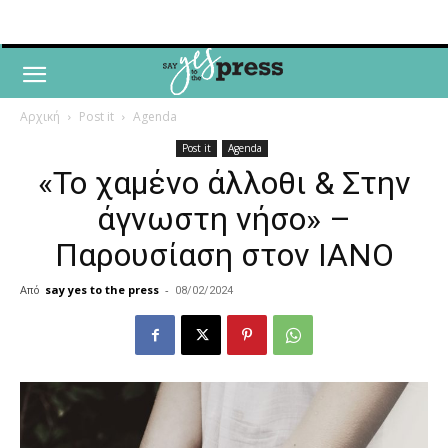
Αρχική
Post it
Agenda
Post it
Agenda
«Το χαμένο άλλοθι & Στην
άγνωστη νήσο» –
Παρουσίαση στον ΙΑΝΟ
Από
say yes to the press
-
08/02/2024