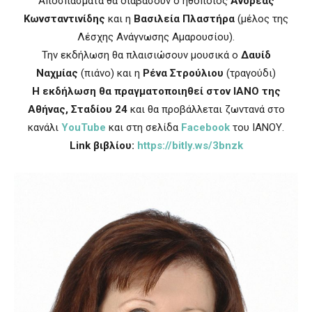
Αποσπάσματα θα διαβάσουν ο ηθοποιός
Ανδρέας
Κωνσταντινίδης
και η
Βασιλεία Πλαστήρα
(μέλος της
Λέσχης Ανάγνωσης Αμαρουσίου).
Την εκδήλωση θα πλαισιώσουν μουσικά ο
Δαυίδ
Ναχμίας
(πιάνο) και η
Ρένα Στρούλιου
(τραγούδι)
Η εκδήλωση θα πραγματοποιηθεί στον ΙΑΝΟ της
Αθήνας, Σταδίου 24
και θα προβάλλεται ζωντανά στο
κανάλι
YouTube
και στη σελίδα
Facebook
του ΙΑΝΟΥ.
Link βιβλίου:
https://bitly.ws/3bnzk