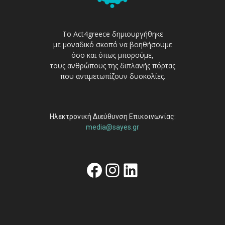
Το Act4greece δημιουργήθηκε
με μοναδικό σκοπό να βοηθήσουμε
όσο και όπως μπορούμε,
τους ανθρώπους της διπλανής πόρτας
που αντιμετωπίζουν δυσκολίες.
Ηλεκτρονική Διεύθυνση Επικοινωνίας:
media@sayes.gr
Facebook
Instagram
Linkedin