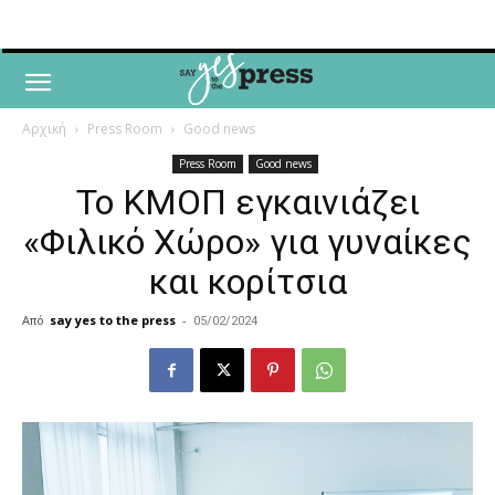
Αρχική
Press Room
Good news
Press Room
Good news
Το ΚΜΟΠ εγκαινιάζει
«Φιλικό Χώρο» για γυναίκες
και κορίτσια
Από
say yes to the press
-
05/02/2024