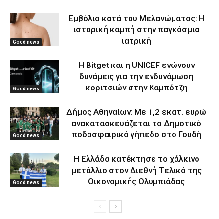
Εμβόλιο κατά του Μελανώματος: Η
ιστορική καμπή στην παγκόσμια
ιατρική
Good news
Η Bitget και η UNICEF ενώνουν
δυνάμεις για την ενδυνάμωση
κοριτσιών στην Καμπότζη
Good news
Δήμος Αθηναίων: Με 1,2 εκατ. ευρώ
ανακατασκευάζεται το Δημοτικό
ποδοσφαιρικό γήπεδο στο Γουδή
Good news
Η Ελλάδα κατέκτησε το χάλκινο
μετάλλιο στον Διεθνή Τελικό της
Οικονομικής Ολυμπιάδας
Good news