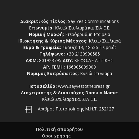
Διακριτικός Τίτλος:
Say Yes Communications
Επωνυμία:
Κλειώ Στυλιαρά και ΣΙΑ Ε.Ε.
Νομική Μορφή:
Ετερόρρυθμη Εταιρεία
Ιδιοκτήτης & Κύριος Μέτοχος:
Κλειώ Στυλιαρά
Έδρα & Γραφεία:
Σκουζέ 14, 18536 Πειραιάς
Τηλέφωνο:
+30 2130990585
ΑΦΜ:
801923795
ΔΟΥ:
ΚΕ.ΦΟ.ΔΕ ΑΤΤΙΚΗΣ
ΑΡ. ΓΕΜΗ:
166005009000
Νόμιμος Εκπρόσωπος:
Κλειώ Στυλιαρά
Ιστοσελίδα:
www.sayyestothepress.gr
Διαχειριστής & Δικαιούχος Domain Name:
Κλειώ Στυλιαρά και ΣΙΑ Ε.Ε.
Αριθμός Πιστοποίησης Μ.Η.Τ. 252127
Πολιτική απορρήτου
Όροι χρήσης