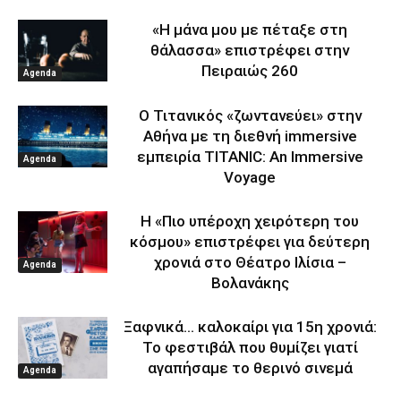
«Η μάνα μου με πέταξε στη
θάλασσα» επιστρέφει στην
Πειραιώς 260
Agenda
Ο Τιτανικός «ζωντανεύει» στην
Αθήνα με τη διεθνή immersive
εμπειρία TITANIC: An Immersive
Agenda
Voyage
Η «Πιο υπέροχη χειρότερη του
κόσμου» επιστρέφει για δεύτερη
χρονιά στο Θέατρο Ιλίσια –
Agenda
Βολανάκης
Ξαφνικά… καλοκαίρι για 15η χρονιά:
Το φεστιβάλ που θυμίζει γιατί
αγαπήσαμε το θερινό σινεμά
Agenda