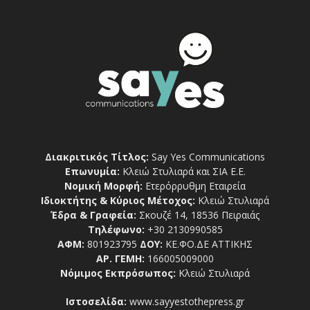
Διακριτικός Τίτλος:
Say Yes Communications
Επωνυμία:
Κλειώ Στυλιαρά και ΣΙΑ Ε.Ε.
Νομική Μορφή:
Ετερόρρυθμη Εταιρεία
Ιδιοκτήτης & Κύριος Μέτοχος:
Κλειώ Στυλιαρά
Έδρα & Γραφεία:
Σκουζέ 14, 18536 Πειραιάς
Τηλέφωνο:
+30 2130990585
ΑΦΜ:
801923795
ΔΟΥ:
ΚΕ.ΦΟ.ΔΕ ΑΤΤΙΚΗΣ
ΑΡ. ΓΕΜΗ:
166005009000
Νόμιμος Εκπρόσωπος:
Κλειώ Στυλιαρά
Ιστοσελίδα:
www.sayyestothepress.gr