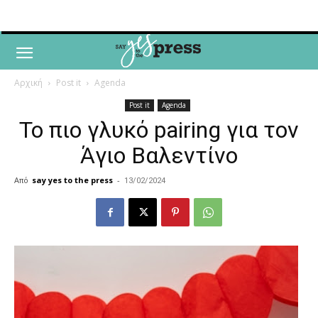
Αρχική
Post it
Agenda
Post it
Agenda
Το πιο γλυκό pairing για τον
Άγιο Βαλεντίνο
Από
say yes to the press
-
13/02/2024